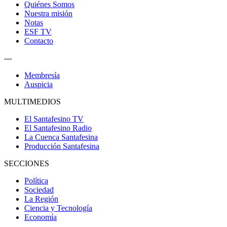
Quiénes Somos
Nuestra misión
Notas
ESF TV
Contacto
---
Membresía
Auspicia
MULTIMEDIOS
El Santafesino TV
El Santafesino Radio
La Cuenca Santafesina
Producción Santafesina
SECCIONES
Política
Sociedad
La Región
Ciencia y Tecnología
Economía