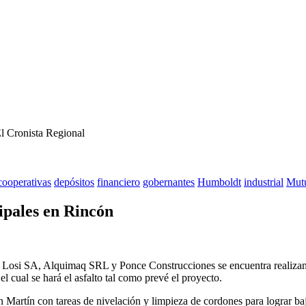
El Cronista Regional
cooperativas
depósitos
financiero
gobernantes
Humboldt
industrial
Mut
ipales en Rincón
Losi SA, Alquimaq SRL y Ponce Construcciones se encuentra realizando
el cual se hará el asfalto tal como prevé el proyecto.
 Martín con tareas de nivelación y limpieza de cordones para lograr baja