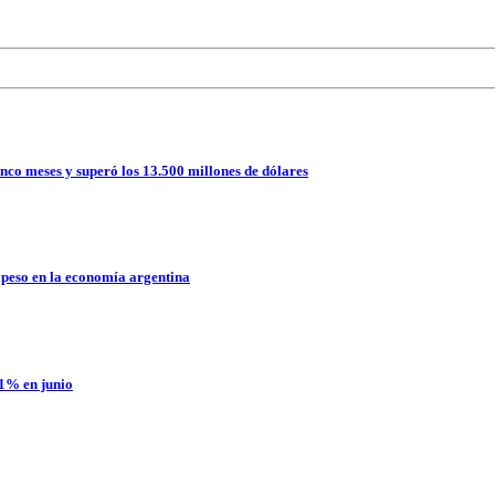
nco meses y superó los 13.500 millones de dólares
 peso en la economía argentina
,1% en junio