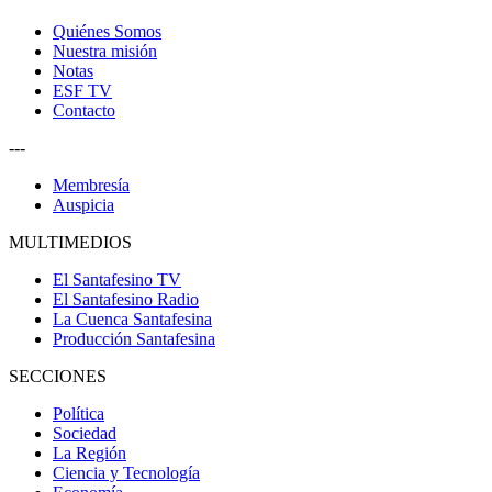
Quiénes Somos
Nuestra misión
Notas
ESF TV
Contacto
---
Membresía
Auspicia
MULTIMEDIOS
El Santafesino TV
El Santafesino Radio
La Cuenca Santafesina
Producción Santafesina
SECCIONES
Política
Sociedad
La Región
Ciencia y Tecnología