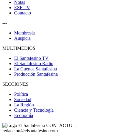
Notas
ESF TV
Contacto
---
Membresía
Auspicia
MULTIMEDIOS
El Santafesino TV
El Santafesino Radio
La Cuenca Santafesina
Producción Santafesina
SECCIONES
Política
Sociedad
La Región
Ciencia y Tecnología
Economía
CONTACTO
--
redaccion@elsantafesino.com