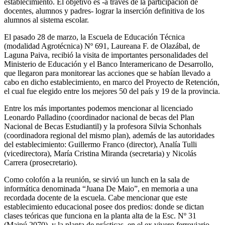
establecimiento. El objetivo es -a través de la participación de
docentes, alumnos y padres- lograr la inserción definitiva de los
alumnos al sistema escolar.
El pasado 28 de marzo, la Escuela de Educación Técnica
(modalidad Agrotécnica) Nº 691, Laureana F. de Olazábal, de
Laguna Paiva, recibió la visita de importantes personalidades del
Ministerio de Educación y el Banco Interamericano de Desarrollo,
que llegaron para monitorear las acciones que se habían llevado a
cabo en dicho establecimiento, en marco del Proyecto de Retención,
el cual fue elegido entre los mejores 50 del país y 19 de la provincia.
Entre los más importantes podemos mencionar al licenciado
Leonardo Palladino (coordinador nacional de becas del Plan
Nacional de Becas Estudiantil) y la profesora Silvia Schonhals
(coordinadora regional del mismo plan), además de las autoridades
del establecimiento: Guillermo Franco (director), Analía Tulli
(vicedirectora), María Cristina Miranda (secretaria) y Nicolás
Carrera (prosecretario).
Como colofón a la reunión, se sirvió un lunch en la sala de
informática denominada “Juana De Maio”, en memoria a una
recordada docente de la escuela. Cabe mencionar que este
establecimiento educacional posee dos predios: donde se dictan
clases teóricas que funciona en la planta alta de la Esc. Nº 31
(Maipú 2070), y la planta de prácticas, en el ex vivero ferroviario.