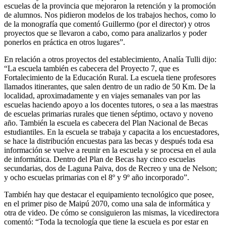
escuelas de la provincia que mejoraron la retención y la promoción
de alumnos. Nos pidieron modelos de los trabajos hechos, como lo
de la monografía que comentó Guillermo (por el director) y otros
proyectos que se llevaron a cabo, como para analizarlos y poder
ponerlos en práctica en otros lugares”.
En relación a otros proyectos del establecimiento, Analía Tulli dijo:
“La escuela también es cabecera del Proyecto 7, que es
Fortalecimiento de la Educación Rural. La escuela tiene profesores
llamados itinerantes, que salen dentro de un radio de 50 Km. De la
localidad, aproximadamente y en viajes semanales van por las
escuelas haciendo apoyo a los docentes tutores, o sea a las maestras
de escuelas primarias rurales que tienen séptimo, octavo y noveno
año. También la escuela es cabecera del Plan Nacional de Becas
estudiantiles. En la escuela se trabaja y capacita a los encuestadores,
se hace la distribución encuestas para las becas y después toda esa
información se vuelve a reunir en la escuela y se procesa en el aula
de informática. Dentro del Plan de Becas hay cinco escuelas
secundarias, dos de Laguna Paiva, dos de Recreo y una de Nelson;
y ocho escuelas primarias con el 8º y 9º año incorporado”.
También hay que destacar el equipamiento tecnológico que posee,
en el primer piso de Maipú 2070, como una sala de informática y
otra de video. De cómo se consiguieron las mismas, la vicedirectora
comentó: “Toda la tecnología que tiene la escuela es por estar en