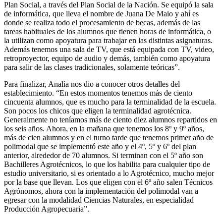
Plan Social, a través del Plan Social de la Nación. Se equipó la sala
de informática, que lleva el nombre de Juana De Maio y ahí es
donde se realiza todo el procesamiento de becas, además de las
tareas habituales de los alumnos que tienen horas de informática, o
la utilizan como apoyatura para trabajar en las distintas asignaturas.
Además tenemos una sala de TV, que está equipada con TV, video,
retroproyector, equipo de audio y demás, también como apoyatura
para salir de las clases tradicionales, solamente teóricas”.
Para finalizar, Analía nos dio a conocer otros detalles del
establecimiento. “En estos momentos tenemos más de ciento
cincuenta alumnos, que es mucho para la terminalidad de la escuela.
Son pocos los chicos que eligen la terminalidad agrotécnica.
Generalmente no teníamos más de ciento diez alumnos repartidos en
los seis años. Ahora, en la mañana que tenemos los 8º y 9º años,
más de cien alumnos y en el turno tarde que tenemos primer año de
polimodal que se implementó este año y el 4º, 5º y 6º del plan
anterior, alrededor de 70 alumnos. Si terminan con el 5º año son
Bachilleres Agrotécnicos, lo que los habilita para cualquier tipo de
estudio universitario, si es orientado a lo Agrotécnico, mucho mejor
por la base que llevan. Los que eligen con el 6º año salen Técnicos
Agrónomos, ahora con la implementación del polimodal van a
egresar con la modalidad Ciencias Naturales, en especialidad
Producción Agropecuaria”.