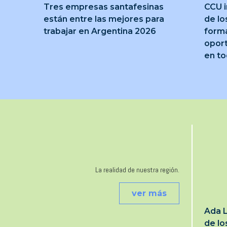
Tres empresas santafesinas
CCU i
están entre las mejores para
de lo
trabajar en Argentina 2026
forma
oport
en to
La realidad de nuestra región.
ver más
Ada L
de l