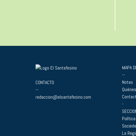
MAPA DE
--
Notas
CONTACTO
Quiéne
--
Contac
redaccion@elsantafesino.com
-
SECCIO
Política
Socied
La Regi