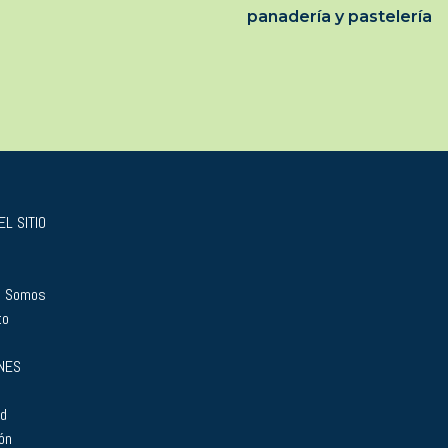
panadería y pastelería
L SITIO
s Somos
to
NES
ad
ón