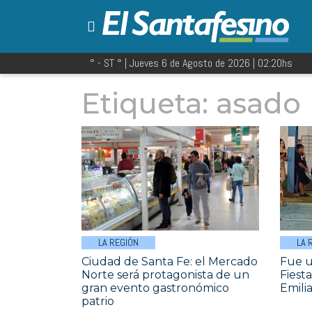
° - ST
° |
Jueves 6 de Agosto de 2026
|
02:20
hs
Etiqueta:
asado
LA REGIÓN
LA 
Ciudad de Santa Fe: el Mercado
Fue u
Norte será protagonista de un
Fiest
gran evento gastronómico
Emili
patrio