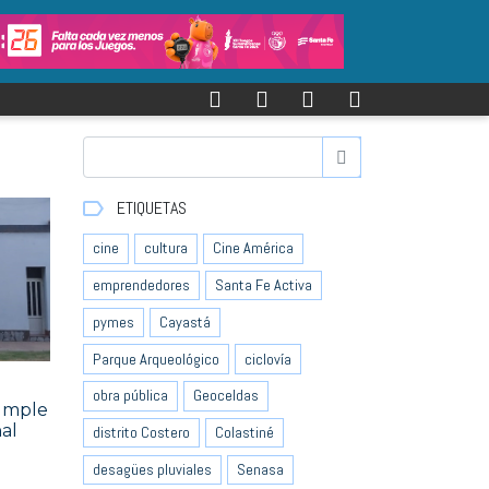
ETIQUETAS
cine
cultura
Cine América
emprendedores
Santa Fe Activa
pymes
Cayastá
Parque Arqueológico
ciclovía
obra pública
Geoceldas
cumple
nal
distrito Costero
Colastiné
desagües pluviales
Senasa