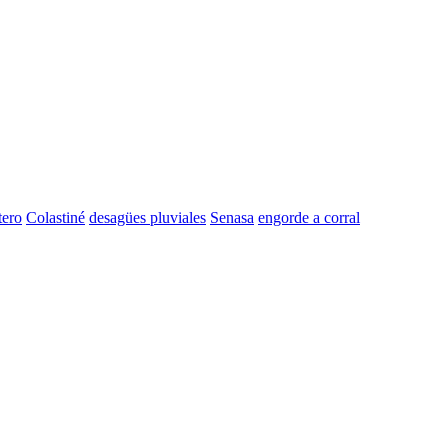
tero
Colastiné
desagües pluviales
Senasa
engorde a corral