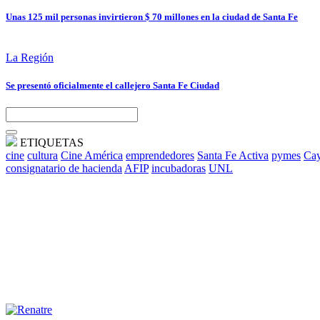
Unas 125 mil personas invirtieron $ 70 millones en la ciudad de Santa Fe
La Región
Se presentó oficialmente el callejero Santa Fe Ciudad
ETIQUETAS
cine
cultura
Cine América
emprendedores
Santa Fe Activa
pymes
Cay
consignatario de hacienda
AFIP
incubadoras
UNL