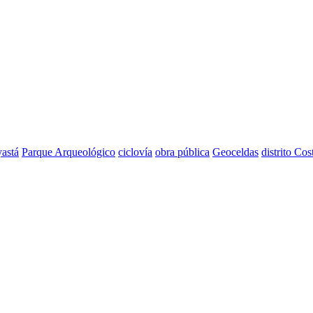
astá
Parque Arqueológico
ciclovía
obra pública
Geoceldas
distrito Cos