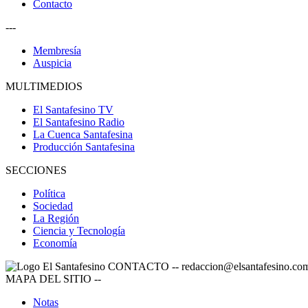
Contacto
---
Membresía
Auspicia
MULTIMEDIOS
El Santafesino TV
El Santafesino Radio
La Cuenca Santafesina
Producción Santafesina
SECCIONES
Política
Sociedad
La Región
Ciencia y Tecnología
Economía
CONTACTO
--
redaccion@elsantafesino.co
MAPA DEL SITIO
--
Notas