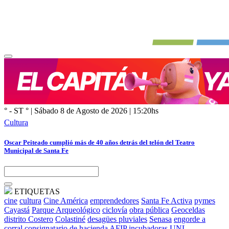
Etiqueta:
empleado municipal
° - ST
° |
Sábado 8 de Agosto de 2026
|
15:20
hs
Cultura
Oscar Peiteado cumplió más de 40 años detrás del telón del Teatro
Municipal de Santa Fe
ETIQUETAS
cine
cultura
Cine América
emprendedores
Santa Fe Activa
pymes
Cayastá
Parque Arqueológico
ciclovía
obra pública
Geoceldas
distrito Costero
Colastiné
desagües pluviales
Senasa
engorde a
corral
consignatario de hacienda
AFIP
incubadoras
UNL