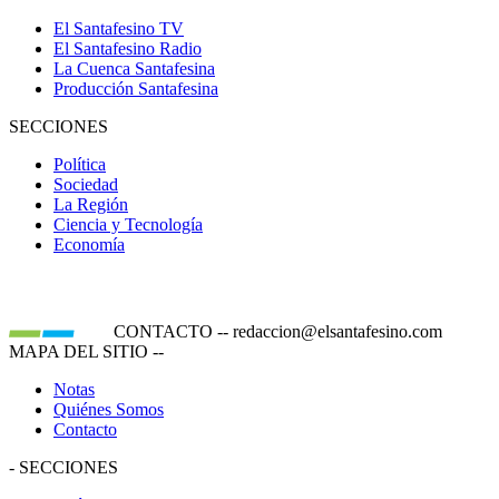
El Santafesino TV
El Santafesino Radio
La Cuenca Santafesina
Producción Santafesina
SECCIONES
Política
Sociedad
La Región
Ciencia y Tecnología
Economía
CONTACTO
--
redaccion@elsantafesino.com
MAPA DEL SITIO
--
Notas
Quiénes Somos
Contacto
-
SECCIONES