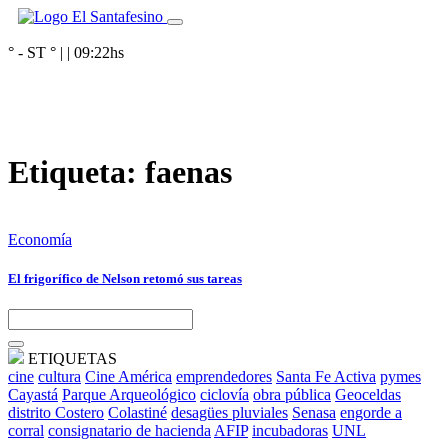
° - ST
° |
|
09:22
hs
Etiqueta:
faenas
Economía
El frigorífico de Nelson retomó sus tareas
ETIQUETAS
cine
cultura
Cine América
emprendedores
Santa Fe Activa
pymes
Cayastá
Parque Arqueológico
ciclovía
obra pública
Geoceldas
distrito Costero
Colastiné
desagües pluviales
Senasa
engorde a
corral
consignatario de hacienda
AFIP
incubadoras
UNL