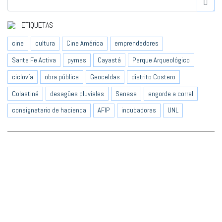
ETIQUETAS
cine
cultura
Cine América
emprendedores
Santa Fe Activa
pymes
Cayastá
Parque Arqueológico
ciclovía
obra pública
Geoceldas
distrito Costero
Colastiné
desagües pluviales
Senasa
engorde a corral
consignatario de hacienda
AFIP
incubadoras
UNL