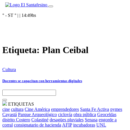
° - ST
° |
|
14:49
hs
Etiqueta:
Plan Ceibal
Cultura
Docentes se capacitan con herramientas digitales
ETIQUETAS
cine
cultura
Cine América
emprendedores
Santa Fe Activa
pymes
Cayastá
Parque Arqueológico
ciclovía
obra pública
Geoceldas
distrito Costero
Colastiné
desagües pluviales
Senasa
engorde a
corral
consignatario de hacienda
AFIP
incubadoras
UNL