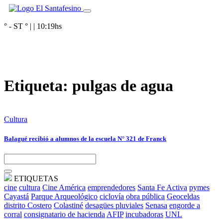
° - ST
° |
|
10:19
hs
Etiqueta:
pulgas de agua
Cultura
Balagué recibió a alumnos de la escuela N° 321 de Franck
ETIQUETAS
cine
cultura
Cine América
emprendedores
Santa Fe Activa
pymes
Cayastá
Parque Arqueológico
ciclovía
obra pública
Geoceldas
distrito Costero
Colastiné
desagües pluviales
Senasa
engorde a
corral
consignatario de hacienda
AFIP
incubadoras
UNL