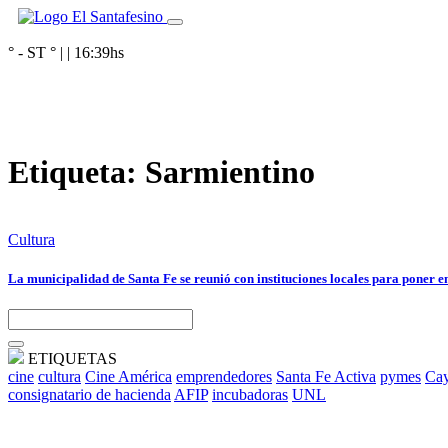
° - ST
° |
|
16:39
hs
Etiqueta:
Sarmientino
Cultura
La municipalidad de Santa Fe se reunió con instituciones locales para poner en
ETIQUETAS
cine
cultura
Cine América
emprendedores
Santa Fe Activa
pymes
Cay
consignatario de hacienda
AFIP
incubadoras
UNL