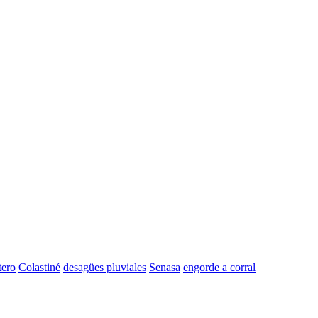
tero
Colastiné
desagües pluviales
Senasa
engorde a corral