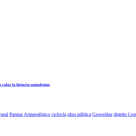
 valor la historia santafesina
astá
Parque Arqueológico
ciclovía
obra pública
Geoceldas
distrito Cos