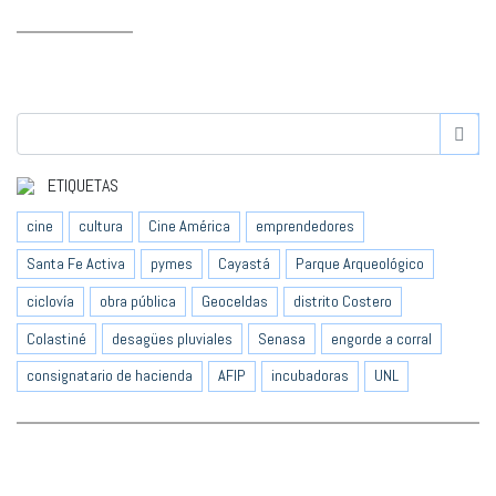
ETIQUETAS
cine
cultura
Cine América
emprendedores
Santa Fe Activa
pymes
Cayastá
Parque Arqueológico
ciclovía
obra pública
Geoceldas
distrito Costero
Colastiné
desagües pluviales
Senasa
engorde a corral
consignatario de hacienda
AFIP
incubadoras
UNL