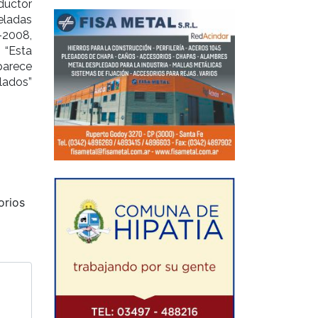
ductor
eladas
-2008,
 “Esta
parece
lados”
orios