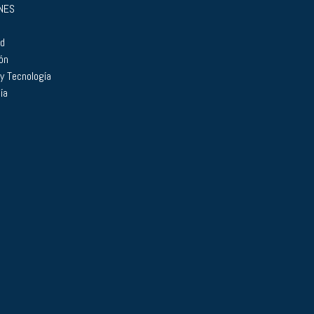
NES
ad
ón
 y Tecnología
ía