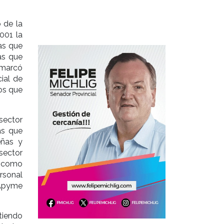
 de la
2001 la
as que
as que
emarcó
ial de
os que
sector
as que
eñas y
sector
s como
ersonal
 Apyme
stiendo