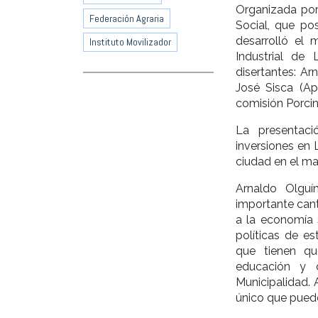
Organizada por
Federación Agraria
Social, que po
desarrolló el 
Instituto Movilizador
Industrial de
disertantes: Ar
José Sisca (Ap
comisión Porcin
La presentaci
inversiones en 
ciudad en el ma
Arnaldo Olgu
importante can
a la economía 
políticas de e
que tienen qu
educación y 
Municipalidad. 
único que puede