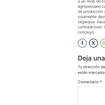
a un nivel de c
agropecuario ca
de producción 
solamente diez
oligarquía ha
contradictori
concluyó.
Deja una
Tu dirección de
están marcado
Comentario
*