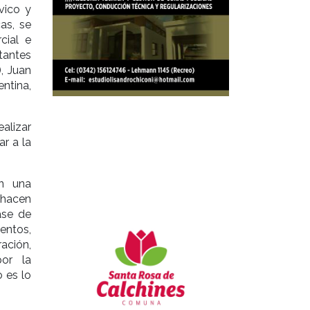
vico y
as, se
cial e
tantes
, Juan
ntina,
alizar
ar a la
en una
 hacen
ase de
entos,
ación,
por la
 es lo