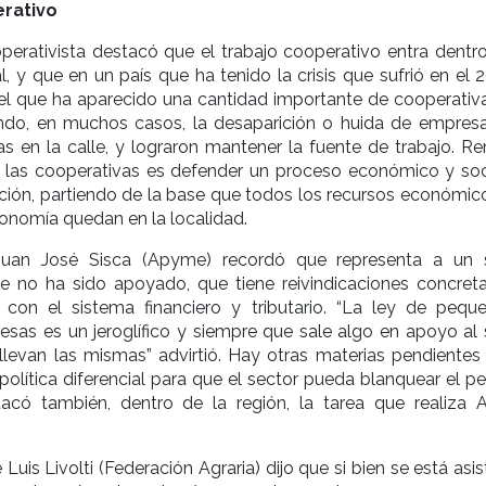
rativo
operativista destacó que el trabajo cooperativo entra dentro
, y que en un país que ha tenido la crisis que sufrió en el 
 el que ha aparecido una cantidad importante de cooperativ
endo, en muchos casos, la desaparición o huida de empres
s en la calle, y lograron mantener la fuente de trabajo. R
 las cooperativas es defender un proceso económico y soc
ción, partiendo de la base que todos los recursos económic
onomía quedan en la localidad.
Juan José Sisca (Apyme) recordó que representa a un 
e no ha sido apoyado, que tiene reivindicaciones concret
 con el sistema financiero y tributario. “La ley de pequ
sas es un jeroglífico y siempre que sale algo en apoyo al 
 llevan las mismas” advirtió. Hay otras materias pendiente
 política diferencial para que el sector pueda blanquear el p
acó también, dentro de la región, la tarea que realiza
 Luis Livolti (Federación Agraria) dijo que si bien se está asi