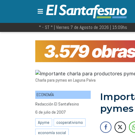
° - ST
° |
Viernes 7 de Agosto de 2026
|
15:09
hs
Charla para pymes en Laguna Paiva
Import
ECONOMÍA
Redacción El Santafesino
pymes
6 de julio de 2007
Apyme
cooperativismo
economía social