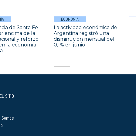
ÍA
ECONOMÍA
ncia de Santa Fe
La actividad económica de
or encima de la
Argentina registró una
cional y reforzó
disminución mensual del
en la economía
0,1% en junio
a
L SITIO
s Somos
to