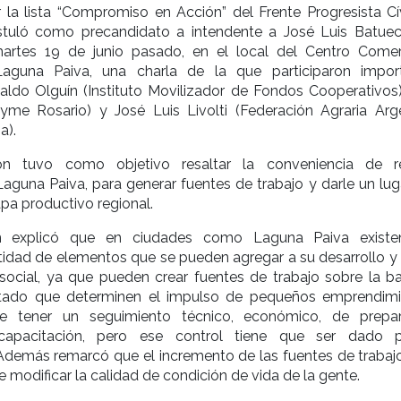
 la lista “Compromiso en Acción” del Frente Progresista Cí
stuló como precandidato a intendente a José Luis Batuec
martes 19 de junio pasado, en el local del Centro Comer
 Laguna Paiva, una charla de la que participaron impor
naldo Olguín (Instituto Movilizador de Fondos Cooperativos)
yme Rosario) y José Luis Livolti (Federación Agraria Arge
a).
ón tuvo como objetivo resaltar la conveniencia de re
Laguna Paiva, para generar fuentes de trabajo y darle un lug
pa productivo regional.
ín explicó que en ciudades como Laguna Paiva exist
tidad de elementos que se pueden agregar a su desarrollo y
social, ya que pueden crear fuentes de trabajo sobre la b
stado que determinen el impulso de pequeños emprendimi
e tener un seguimiento técnico, económico, de prepar
capacitación, pero ese control tiene que ser dado 
Además remarcó que el incremento de las fuentes de trabajo
 modificar la calidad de condición de vida de la gente.