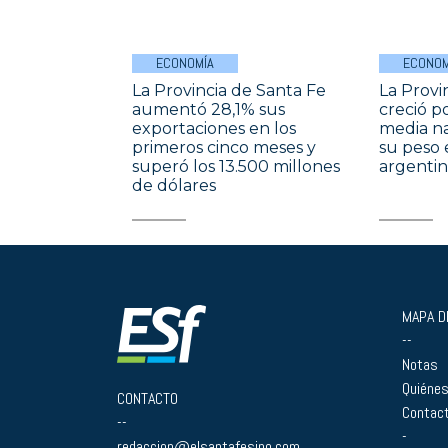
ECONOMÍA
ECONOM
La Provincia de Santa Fe
La Provi
aumentó 28,1% sus
creció p
exportaciones en los
media na
primeros cinco meses y
su peso 
superó los 13.500 millones
argentin
de dólares
MAPA DE
--
Notas
Quiéne
CONTACTO
Contac
--
-
redaccion@elsantafesino.com