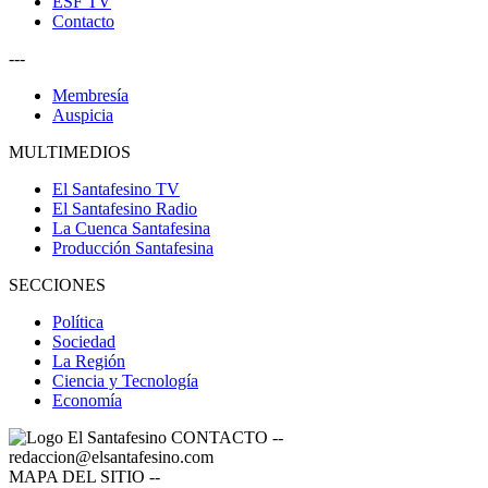
ESF TV
Contacto
---
Membresía
Auspicia
MULTIMEDIOS
El Santafesino TV
El Santafesino Radio
La Cuenca Santafesina
Producción Santafesina
SECCIONES
Política
Sociedad
La Región
Ciencia y Tecnología
Economía
CONTACTO
--
redaccion@elsantafesino.com
MAPA DEL SITIO
--