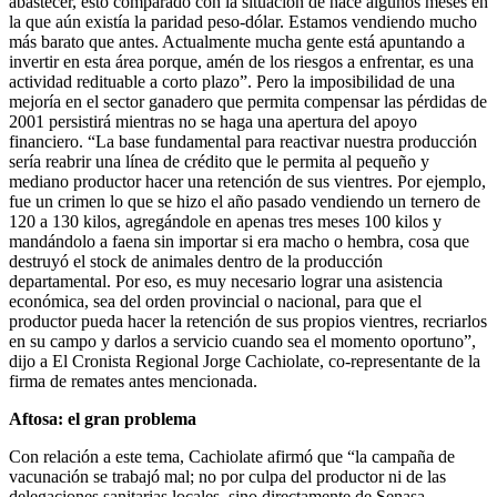
abastecer, esto comparado con la situación de hace algunos meses en
la que aún existía la paridad peso-dólar. Estamos vendiendo mucho
más barato que antes. Actualmente mucha gente está apuntando a
invertir en esta área porque, amén de los riesgos a enfrentar, es una
actividad redituable a corto plazo”. Pero la imposibilidad de una
mejoría en el sector ganadero que permita compensar las pérdidas de
2001 persistirá mientras no se haga una apertura del apoyo
financiero. “La base fundamental para reactivar nuestra producción
sería reabrir una línea de crédito que le permita al pequeño y
mediano productor hacer una retención de sus vientres. Por ejemplo,
fue un crimen lo que se hizo el año pasado vendiendo un ternero de
120 a 130 kilos, agregándole en apenas tres meses 100 kilos y
mandándolo a faena sin importar si era macho o hembra, cosa que
destruyó el stock de animales dentro de la producción
departamental. Por eso, es muy necesario lograr una asistencia
económica, sea del orden provincial o nacional, para que el
productor pueda hacer la retención de sus propios vientres, recriarlos
en su campo y darlos a servicio cuando sea el momento oportuno”,
dijo a El Cronista Regional Jorge Cachiolate, co-representante de la
firma de remates antes mencionada.
Aftosa: el gran problema
Con relación a este tema, Cachiolate afirmó que “la campaña de
vacunación se trabajó mal; no por culpa del productor ni de las
delegaciones sanitarias locales, sino directamente de Senasa