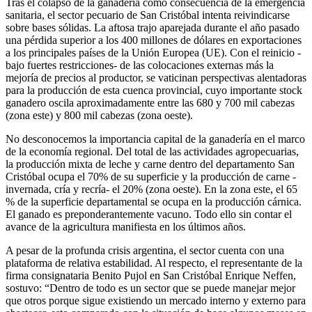
Tras el colapso de la ganadería como consecuencia de la emergencia
sanitaria, el sector pecuario de San Cristóbal intenta reivindicarse
sobre bases sólidas. La aftosa trajo aparejada durante el año pasado
una pérdida superior a los 400 millones de dólares en exportaciones
a los principales países de la Unión Europea (UE). Con el reinicio -
bajo fuertes restricciones- de las colocaciones externas más la
mejoría de precios al productor, se vaticinan perspectivas alentadoras
para la producción de esta cuenca provincial, cuyo importante stock
ganadero oscila aproximadamente entre las 680 y 700 mil cabezas
(zona este) y 800 mil cabezas (zona oeste).
No desconocemos la importancia capital de la ganadería en el marco
de la economía regional. Del total de las actividades agropecuarias,
la producción mixta de leche y carne dentro del departamento San
Cristóbal ocupa el 70% de su superficie y la producción de carne -
invernada, cría y recría- el 20% (zona oeste). En la zona este, el 65
% de la superficie departamental se ocupa en la producción cárnica.
El ganado es preponderantemente vacuno. Todo ello sin contar el
avance de la agricultura manifiesta en los últimos años.
A pesar de la profunda crisis argentina, el sector cuenta con una
plataforma de relativa estabilidad. Al respecto, el representante de la
firma consignataria Benito Pujol en San Cristóbal Enrique Neffen,
sostuvo: “Dentro de todo es un sector que se puede manejar mejor
que otros porque sigue existiendo un mercado interno y externo para