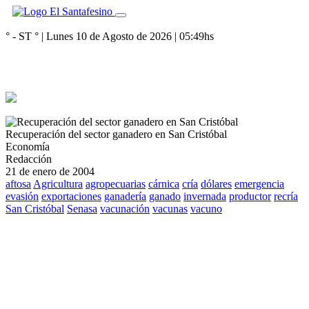
° - ST
° |
Lunes 10 de Agosto de 2026
|
05:49
hs
Recuperación del sector ganadero en San Cristóbal
Economía
Redacción
21 de enero de 2004
aftosa
Agricultura
agropecuarias
cárnica
cría
dólares
emergencia
evasión
exportaciones
ganadería
ganado
invernada
productor
recría
San Cristóbal
Senasa
vacunación
vacunas
vacuno