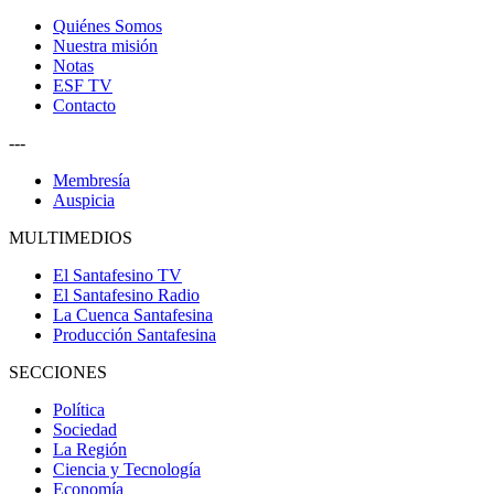
Quiénes Somos
Nuestra misión
Notas
ESF TV
Contacto
---
Membresía
Auspicia
MULTIMEDIOS
El Santafesino TV
El Santafesino Radio
La Cuenca Santafesina
Producción Santafesina
SECCIONES
Política
Sociedad
La Región
Ciencia y Tecnología
Economía