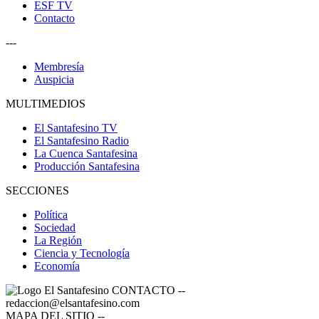
ESF TV
Contacto
---
Membresía
Auspicia
MULTIMEDIOS
El Santafesino TV
El Santafesino Radio
La Cuenca Santafesina
Producción Santafesina
SECCIONES
Política
Sociedad
La Región
Ciencia y Tecnología
Economía
CONTACTO
--
redaccion@elsantafesino.com
MAPA DEL SITIO
--