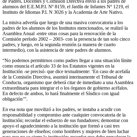
de Padres, Docentes y Comisión Directiva envió a los padres de
alumnos del E.E.M.P.I. Nº 8159, el Jardín de Infantes Nº 1219, el
Instituto de Idiomas P.I. N 3026 y la Academia de Arte Nativo.
La misiva advertía que luego de una masiva convocatoria a los
padres de los alumnos de los Institutos mencionados, se realizó la
Asamblea Anual -entre otras cosas para la renovación de la
Comisión período 2002 – 2003- con la presencia de tan solo cinco
padres, y luego, en la segunda reunión (a manera de cuarto
intermedio), con la asistencia de siete padres de alumnos.
“No podemos permitirnos como padres llegar a una situación límite
como enuncia el artículo 33 de los Estatutos vigentes en la
Institución -se precisó- que dice textualmente: ‘En caso de acefalía
de la Comisión Directiva, asumirá interinamente el Tribunal de
Conducta, organismo que deberá citar de inmediato a una Asamblea
extraordinaria para integrar el o los órganos de gobierno acéfalos.
En defecto de ambos, lo hará finalmente el Síndico con igual
obligación’”.
En esa nota que movilizó a los padres, se instaba a acudir con
responsabilidad y compromiso ante cualquier convocatoria de la
lnstitución; recordar el esfuerzo de sus fundadores; demostrar con
apoyo el agradecimiento a la institución que formó a casi tres
generaciones de eliseños; como hombres y mujeres de bien luchar
para que no se cierre la institución; recordar que debe prevalecer la