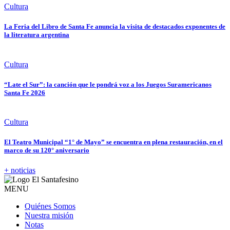
Cultura
La Feria del Libro de Santa Fe anuncia la visita de destacados exponentes de
la literatura argentina
Cultura
“Late el Sur”: la canción que le pondrá voz a los Juegos Suramericanos
Santa Fe 2026
Cultura
El Teatro Municipal “1° de Mayo” se encuentra en plena restauración, en el
marco de su 120° aniversario
+ noticias
MENU
Quiénes Somos
Nuestra misión
Notas