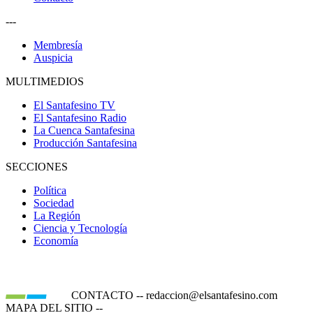
---
Membresía
Auspicia
MULTIMEDIOS
El Santafesino TV
El Santafesino Radio
La Cuenca Santafesina
Producción Santafesina
SECCIONES
Política
Sociedad
La Región
Ciencia y Tecnología
Economía
CONTACTO
--
redaccion@elsantafesino.com
MAPA DEL SITIO
--