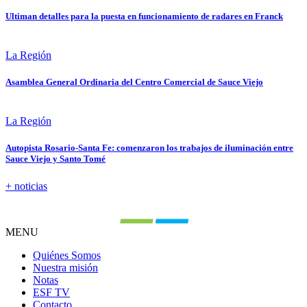
Ultiman detalles para la puesta en funcionamiento de radares en Franck
La Región
Asamblea General Ordinaria del Centro Comercial de Sauce Viejo
La Región
Autopista Rosario-Santa Fe: comenzaron los trabajos de iluminación entre
Sauce Viejo y Santo Tomé
+ noticias
MENU
Quiénes Somos
Nuestra misión
Notas
ESF TV
Contacto