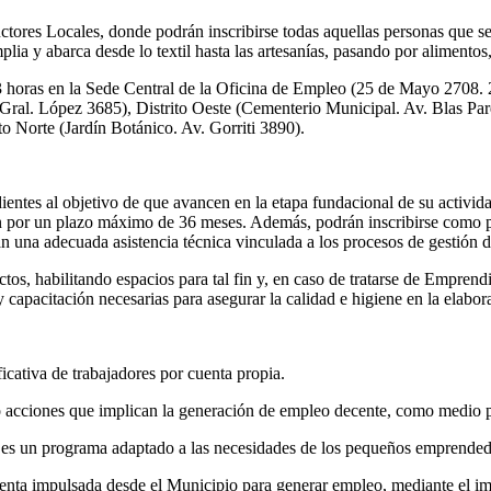
ctores Locales, donde podrán inscribirse todas aquellas personas que se
lia y abarca desde lo textil hasta las artesanías, pasando por alimentos
 13 horas en la Sede Central de la Oficina de Empleo (25 de Mayo 2708. 
 Gral. López 3685), Distrito Oeste (Cementerio Municipal. Av. Blas Par
to Norte (Jardín Botánico. Av. Gorriti 3890).
endientes al objetivo de que avancen en la etapa fundacional de su acti
ón por un plazo máximo de 36 meses. Además, podrán inscribirse como 
án una adecuada asistencia técnica vinculada a los procesos de gestión
os, habilitando espacios para tal fin y, en caso de tratarse de Emprend
 capacitación necesarias para asegurar la calidad e higiene en la elabor
ficativa de trabajadores por cuenta propia.
 acciones que implican la generación de empleo decente, como medio para
 es un programa adaptado a las necesidades de los pequeños emprendedo
ienta impulsada desde el Municipio para generar empleo, mediante el im