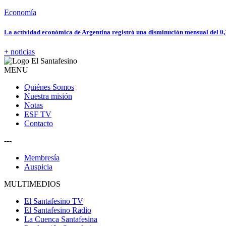
Economía
La actividad económica de Argentina registró una disminución mensual del 0
+ noticias
MENU
Quiénes Somos
Nuestra misión
Notas
ESF TV
Contacto
---
Membresía
Auspicia
MULTIMEDIOS
El Santafesino TV
El Santafesino Radio
La Cuenca Santafesina