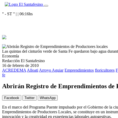
° - ST
° |
|
06:16
hs
Las quintas del cinturón verde de Santa Fe quedaron bajo agua durant
Economía
Redacción El Santafesino
16 de febrero de 2010
ACREDEMA
Alloati
Arroyo Aguiar
Emprendimientos
floricultores
F
fe
Abrirán Registro de Emprendimientos de P
Facebook
Twitter
WhatsApp
En el marco del Programa Puente impulsado por el Gobierno de la ciu
Emprendimientos de Productores Locales, se constituye en un instrume
innovación y la creatividad en experiencias laborales autogestivas.