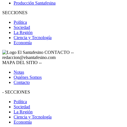
Producción Santafesina
SECCIONES
Política
Sociedad
La Región
Ciencia y Tecnología
Economía
CONTACTO
--
redaccion@elsantafesino.com
MAPA DEL SITIO
--
Notas
Quiénes Somos
Contacto
-
SECCIONES
Política
Sociedad
La Región
Ciencia y Tecnología
Economía