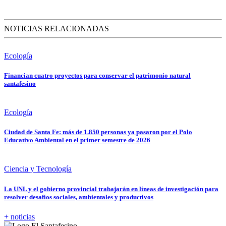
NOTICIAS RELACIONADAS
Ecología
Financian cuatro proyectos para conservar el patrimonio natural
santafesino
Ecología
Ciudad de Santa Fe: más de 1.850 personas ya pasaron por el Polo
Educativo Ambiental en el primer semestre de 2026
Ciencia y Tecnología
La UNL y el gobierno provincial trabajarán en líneas de investigación para
resolver desafíos sociales, ambientales y productivos
+ noticias