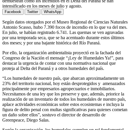
demuestran cómo los incendios en el Delta del Paraná se han
intensificado en los meses de julio y agosto.
Facebook
Twitter
WhatsApp
Según datos otorgados por el Museo Regional de Ciencias Naturales
Antonio Scasso, hubo 7.390 focos de incendio en lo que va del mes.
En julio, se habían registrado 6.741. Las quemas se ven agravadas
por una temporada seca, que se ha acentuado durante estos últimos
dos meses; y por una bajante histórica del Río Paraná.
Por ello, la organización ambientalista proyectó en la fachada del
Congreso de la Nación el mensaje “¡Ley de Humedales Ya!”, para
destacar la urgencia de contar con una normativa nacional que
proteja al Delta del Paraná y a otros humedales del país.
“Los humedales de nuestro país, que abarcan aproximadamente un
23% del territorio nacional, hoy están desprotegidos y amenazados
principalmente por empresarios agropecuarios e inmobiliarios.
Necesitamos de una ley que los preserve y que, además, priorice la
realización de un inventario de todos los humedales de nuestro país,
aplace actividades económicas sobre estos ecosistemas e incluya la
figura de delito penal con multas significativas para quienes cometan
un daño sobre ellos”, sostuvo el director de desarrollo de
Greenpeace, Diego Salas.
Según la organización, los humedales cumplen un rol fundamental