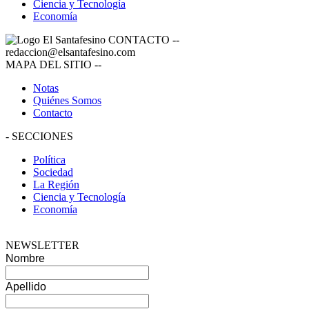
Ciencia y Tecnología
Economía
CONTACTO
--
redaccion@elsantafesino.com
MAPA DEL SITIO
--
Notas
Quiénes Somos
Contacto
-
SECCIONES
Política
Sociedad
La Región
Ciencia y Tecnología
Economía
NEWSLETTER
Nombre
Apellido