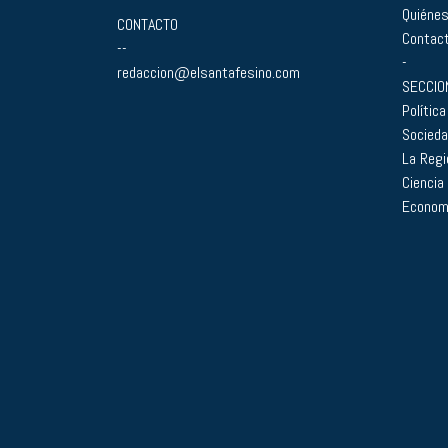
Quiéne
CONTACTO
Contac
--
-
redaccion@elsantafesino.com
SECCIO
Política
Socied
La Regi
Ciencia
Econom