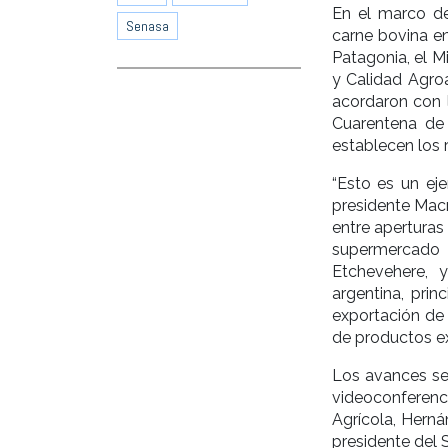
En el marco de
Senasa
carne bovina en
Patagonia, el M
y Calidad Agroa
acordaron con 
Cuarentena de
establecen los r
“Esto es un ej
presidente Macr
entre apertura
supermercado d
Etchevehere, 
argentina, pri
exportación de 
de productos ex
Los avances se
videoconferenc
Agrícola, Herná
presidente del 