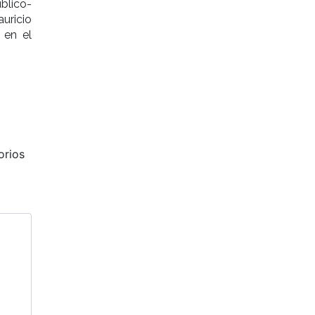
blico-
uricio
 en el
orios