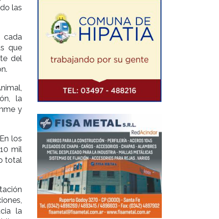
do las
e cada
as que
te del
n.
Animal,
ón, la
omme y
En los
10 mil
o total
ntación
iones,
cia la