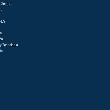
s Somos
to
NES
ad
ón
 y Tecnología
ía