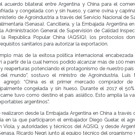
l acuerdo bilateral entre Argentina y China para el comer
friada y congelada con y sin hueso, y carne ovina y caprina
inisterio de Agroindustria a través del Servicio Nacional de 
limentaria (Senasa), Cancillería, y la Embajada Argentina en
la Administración General de Supervisión de Calidad Inspec
 la República Popular China (AQSIQ), los protocolos do
equisitos sanitarios para autorizar la exportación.
emplo más de la exitosa política internacional encabezada 
i a partir de la cual hemos podido alcanzar más de 100 mer
s y reaperturas potenciando el protagonismo de nuestro paí
el mundo”, sostuvo el ministro de Agroindustria, Luis 
y agregó: “China es el primer mercado comprador de
ncipalmente congelada y sin hueso. Durante el 2017 el 50%
carne tuvo como destino el país asiático. Esto amplia la va
portables argentinos”.
 realizaron desde la Embajada Argentina en China a través 
ia en la que participaron el embajador Diego Guelar, el ag
n Viola, y autoridades y técnicos del AQSIQ, y desde Argenti
Senasa, Ricardo Negri, junto al equipo técnico del organismo 