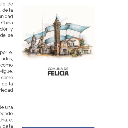
cio de
 de la
Sanidad
 China
ción y
nde se
por el
cados,
s como
Miguel
 carne
 de la
riedad
de una
regado
na, el
y de la