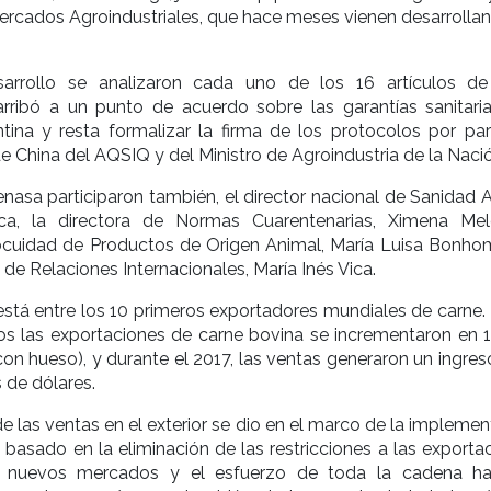
ercados Agroindustriales, que hace meses vienen desarrollan
sarrollo se analizaron cada uno de los 16 artículos d
arribó a un punto de acuerdo sobre las garantías sanitari
tina y resta formalizar la firma de los protocolos por par
e China del AQSIQ y del Ministro de Agroindustria de la Nació
enasa participaron también, el director nacional de Sanidad 
ca, la directora de Normas Cuarentenarias, Ximena Mel
nocuidad de Productos de Origen Animal, María Luisa Bonh
 de Relaciones Internacionales, María Inés Vica.
stá entre los 10 primeros exportadores mundiales de carne. 
os las exportaciones de carne bovina se incrementaron en 1
con hueso), y durante el 2017, las ventas generaron un ingres
 de dólares.
de las ventas en el exterior se dio en el marco de la impleme
asado en la eliminación de las restricciones a las exportac
e nuevos mercados y el esfuerzo de toda la cadena ha