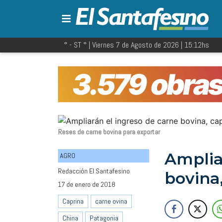
° - ST
° |
Viernes 7 de Agosto de 2026
|
15:12
hs
Reses de carne bovina para exportar
Amplia
AGRO
Redacción El Santafesino
bovina,
17 de enero de 2018
Caprina
carne ovina
China
Patagonia