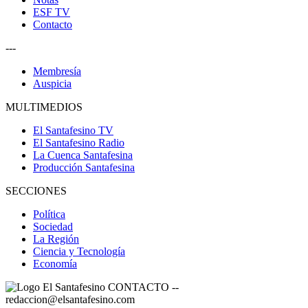
ESF TV
Contacto
---
Membresía
Auspicia
MULTIMEDIOS
El Santafesino TV
El Santafesino Radio
La Cuenca Santafesina
Producción Santafesina
SECCIONES
Política
Sociedad
La Región
Ciencia y Tecnología
Economía
CONTACTO
--
redaccion@elsantafesino.com