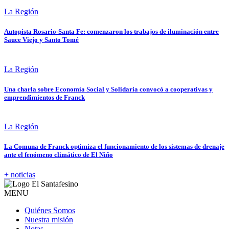
La Región
Autopista Rosario-Santa Fe: comenzaron los trabajos de iluminación entre
Sauce Viejo y Santo Tomé
La Región
Una charla sobre Economía Social y Solidaria convocó a cooperativas y
emprendimientos de Franck
La Región
La Comuna de Franck optimiza el funcionamiento de los sistemas de drenaje
ante el fenómeno climático de El Niño
+ noticias
MENU
Quiénes Somos
Nuestra misión
Notas