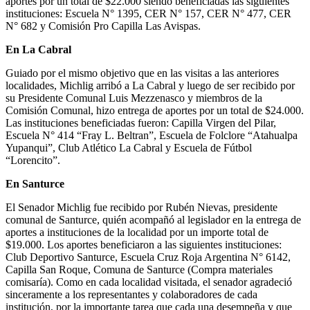
aportes por un total de $22.000 siendo beneficiadas las siguientes
instituciones: Escuela N° 1395, CER N° 157, CER N° 477, CER
N° 682 y Comisión Pro Capilla Las Avispas.
En La Cabral
Guiado por el mismo objetivo que en las visitas a las anteriores
localidades, Michlig arribó a La Cabral y luego de ser recibido por
su Presidente Comunal Luis Mezzenasco y miembros de la
Comisión Comunal, hizo entrega de aportes por un total de $24.000.
Las instituciones beneficiadas fueron: Capilla Virgen del Pilar,
Escuela N° 414 “Fray L. Beltran”, Escuela de Folclore “Atahualpa
Yupanqui”, Club Atlético La Cabral y Escuela de Fútbol
“Lorencito”.
En Santurce
El Senador Michlig fue recibido por Rubén Nievas, presidente
comunal de Santurce, quién acompañó al legislador en la entrega de
aportes a instituciones de la localidad por un importe total de
$19.000. Los aportes beneficiaron a las siguientes instituciones:
Club Deportivo Santurce, Escuela Cruz Roja Argentina N° 6142,
Capilla San Roque, Comuna de Santurce (Compra materiales
comisaría). Como en cada localidad visitada, el senador agradeció
sinceramente a los representantes y colaboradores de cada
institución, por la importante tarea que cada una desempeña y que