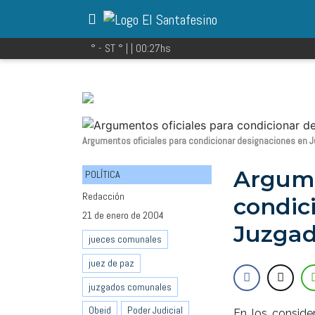
° - ST
° |
|
00:27
hs
Argumentos oficiales para condicionar designaciones en
Argume
POLÍTICA
Redacción
condic
21 de enero de 2004
Juzga
jueces comunales
juez de paz
juzgados comunales
Obeid
Poder Judicial
En los conside