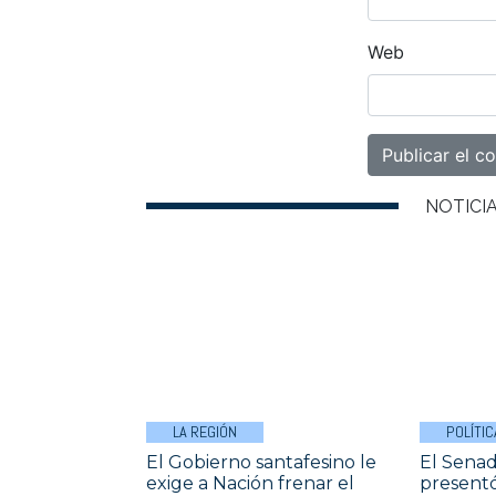
Web
NOTICI
LA REGIÓN
POLÍTIC
El Gobierno santafesino le
El Senad
exige a Nación frenar el
presentó