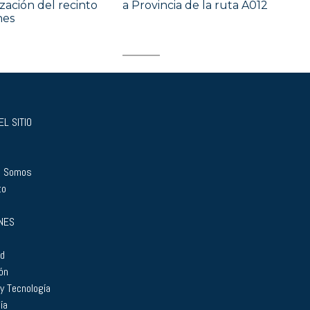
ación del recinto
a Provincia de la ruta A012
nes
L SITIO
s Somos
to
NES
ad
ón
 y Tecnología
ía