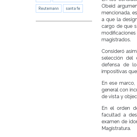
Obeid argument
Reutemann
santa fe
mencionada, es
a que la desig
cargo de que s
modificaciones
magistrados.
Consideró asim
selección del
defensa de lo
impositivas que
En ese marco, s
general con inc
de vista y obje
En el orden d
facultad a de
examen de idon
Magistratura.