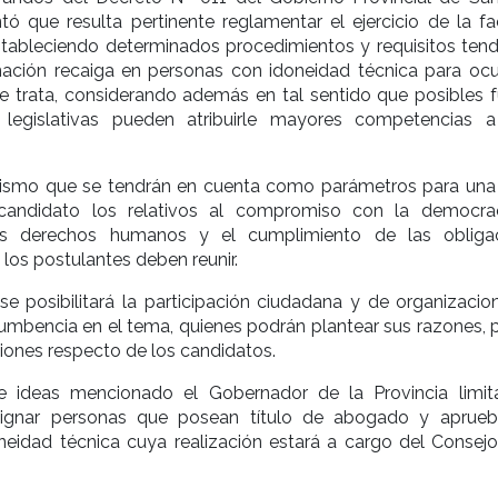
ó que resulta pertinente reglamentar el ejercicio de la fa
tableciendo determinados procedimientos y requisitos tend
nación recaiga en personas con idoneidad técnica para ocu
e trata, considerando además en tal sentido que posibles f
 legislativas pueden atribuirle mayores competencias a
ismo que se tendrán en cuenta como parámetros para una
 candidato los relativos al compromiso con la democrac
s derechos humanos y el cumplimiento de las obliga
 los postulantes deben reunir.
e posibilitará la participación ciudadana y de organizacio
umbencia en el tema, quienes podrán plantear sus razones, 
ciones respecto de los candidatos.
e ideas mencionado el Gobernador de la Provincia limit
signar personas que posean título de abogado y aprue
eidad técnica cuya realización estará a cargo del Consejo