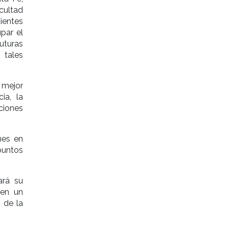
cultad
ientes
par el
uturas
 tales
 mejor
ia, la
ciones
nes en
puntos
ará su
ben un
 de la