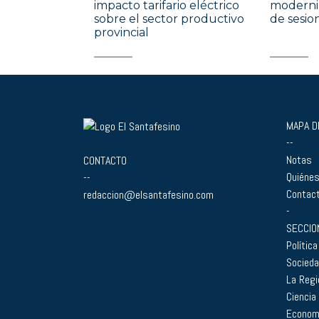
impacto tarifario eléctrico
moderniz
sobre el sector productivo
de sesio
provincial
MAPA DE
--
Notas
CONTACTO
Quiéne
--
Contac
redaccion@elsantafesino.com
-
SECCIO
Política
Socied
La Regi
Ciencia
Econom