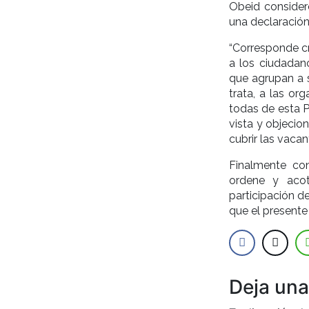
Obeid consider
una declaración 
“Corresponde c
a los ciudadano
que agrupan a s
trata, a las or
todas de esta P
vista y objecio
cubrir las vaca
Finalmente co
ordene y acot
participación d
que el presente
Deja una