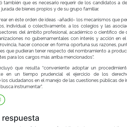
ó también que es necesario requerir de los candidatos a de
jurada de bienes propios y de su grupo familiar.
rear en éste orden de ideas -añadió- los mecanismos que pe
s, individual o colectivamente, a los colegios y las asocia
ectores del ámbito profesional, académico o científico de 
ganizaciones no gubernamentales con interés y acción en el
rovincia, hacer conocer en forma oportuna sus razones, pun
nes que pudieran tener respecto del nombramiento a produci
ntes para los cargos más arriba mencionados”.
ncluyó que resulta “conveniente adoptar un procedimien
e en un tiempo prudencial el ejercicio de los derec
e los ciudadanos en el manejo de las cuestiones públicas de i
 busca instrumentar”.
 respuesta