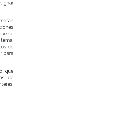
signar
rmitan
ciones
que se
 tema,
tos de
r para
to que
hos de
nterés,