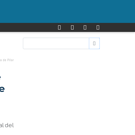
a de Pilar
e
e
l del