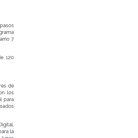
 pasos
ograma
arrio 7
de 120
res de
on los
al para
resados
igital,
ara la