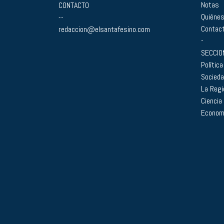
Notas
CONTACTO
Quiéne
--
Contac
redaccion@elsantafesino.com
-
SECCIO
Política
Socied
La Regi
Ciencia
Econom