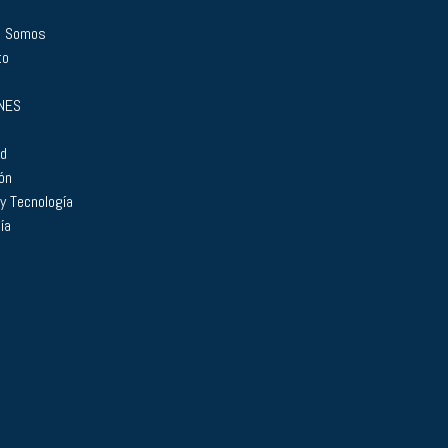
s Somos
to
NES
ad
ón
 y Tecnología
ía