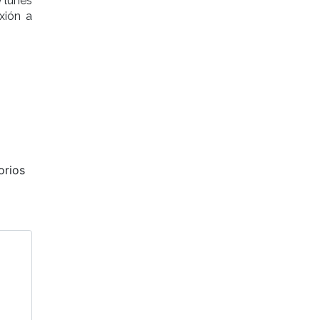
e lunes
xión a
Siguiente
orios