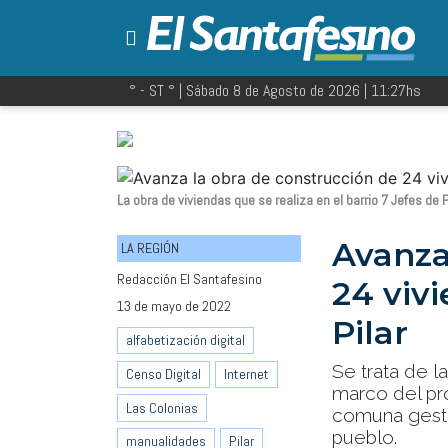
° - ST
° |
Sábado 8 de Agosto de 2026
|
11:27
hs
La obra de viviendas que se realiza en el barrio 7 Jefes de P
Avanza
LA REGIÓN
Redacción El Santafesino
24 vivi
13 de mayo de 2022
Pilar
alfabetización digital
Se trata de l
Censo Digital
Internet
marco del pro
Las Colonias
comuna gestio
pueblo.
manualidades
Pilar