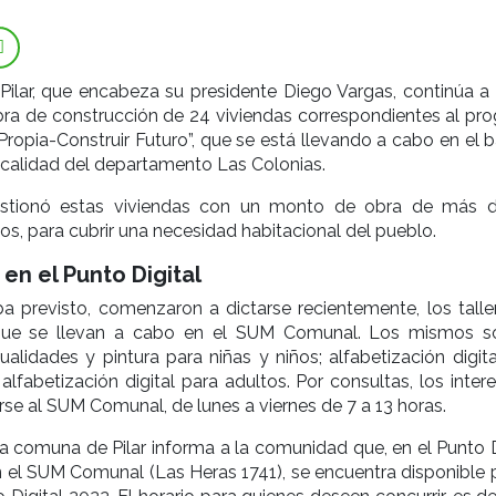
ilar, que encabeza su presidente Diego Vargas, continúa a
bra de construcción de 24 viviendas correspondientes al pr
Propia-Construir Futuro”, que se está llevando a cabo en el b
ocalidad del departamento Las Colonias.
tionó estas viviendas con un monto de obra de más 
os, para cubrir una necesidad habitacional del pueblo.
en el Punto Digital
a previsto, comenzaron a dictarse recientemente, los talle
 que se llevan a cabo en el SUM Comunal. Los mismos s
ualidades y pintura para niñas y niños; alfabetización digit
 alfabetización digital para adultos. Por consultas, los inte
se al SUM Comunal, de lunes a viernes de 7 a 13 horas.
 la comuna de Pilar informa a la comunidad que, en el Punto D
 el SUM Comunal (Las Heras 1741), se encuentra disponible p