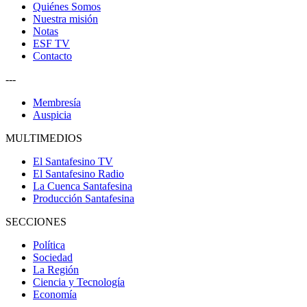
Quiénes Somos
Nuestra misión
Notas
ESF TV
Contacto
---
Membresía
Auspicia
MULTIMEDIOS
El Santafesino TV
El Santafesino Radio
La Cuenca Santafesina
Producción Santafesina
SECCIONES
Política
Sociedad
La Región
Ciencia y Tecnología
Economía