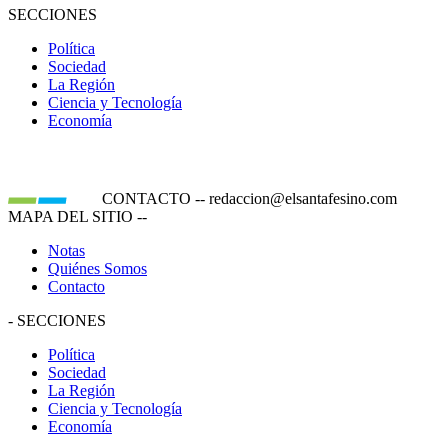
SECCIONES
Política
Sociedad
La Región
Ciencia y Tecnología
Economía
CONTACTO
--
redaccion@elsantafesino.com
MAPA DEL SITIO
--
Notas
Quiénes Somos
Contacto
-
SECCIONES
Política
Sociedad
La Región
Ciencia y Tecnología
Economía