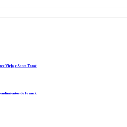
uce Viejo y Santo Tomé
rendimientos de Franck