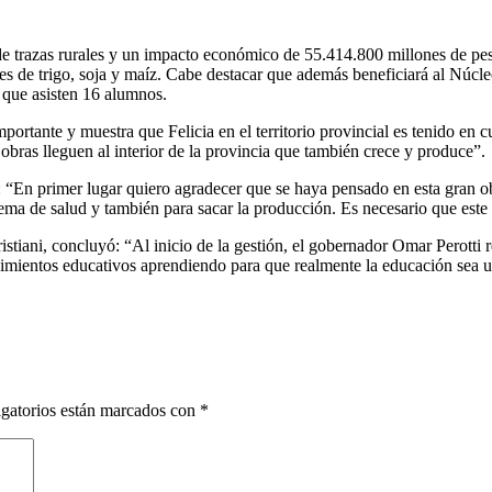
de trazas rurales y un impacto económico de 55.414.800 millones de pes
ores de trigo, soja y maíz. Cabe destacar que además beneficiará al Núc
 que asisten 16 alumnos.
ortante y muestra que Felicia en el territorio provincial es tenido en c
ras lleguen al interior de la provincia que también crece y produce”.
: “En primer lugar quiero agradecer que se haya pensado en esta gran ob
lema de salud y también para sacar la producción. Es necesario que este 
Cristiani, concluyó: “Al inicio de la gestión, el gobernador Omar Perotti
ecimientos educativos aprendiendo para que realmente la educación sea 
gatorios están marcados con
*