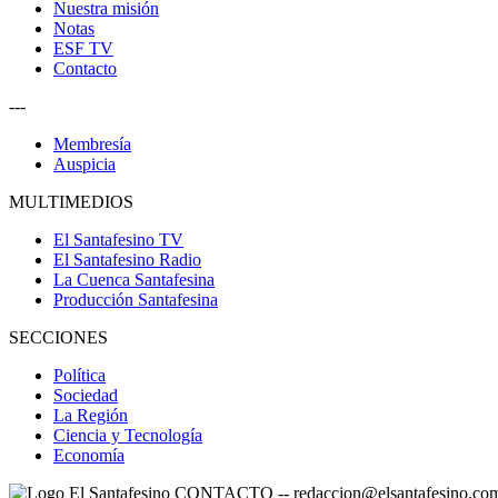
Nuestra misión
Notas
ESF TV
Contacto
---
Membresía
Auspicia
MULTIMEDIOS
El Santafesino TV
El Santafesino Radio
La Cuenca Santafesina
Producción Santafesina
SECCIONES
Política
Sociedad
La Región
Ciencia y Tecnología
Economía
CONTACTO
--
redaccion@elsantafesino.co