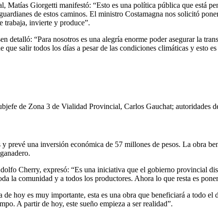
l, Matías Giorgetti manifestó: “Esto es una política pública que está pen
 guardianes de estos caminos. El ministro Costamagna nos solicitó poner
 trabaja, invierte y produce”.
 detalló: “Para nosotros es una alegría enorme poder asegurar la transit
e que salir todos los días a pesar de las condiciones climáticas y esto e
subjefe de Zona 3 de Vialidad Provincial, Carlos Gauchat; autoridades d
 y prevé una inversión económica de 57 millones de pesos. La obra bene
r ganadero.
lfo Cherry, expresó: “Es una iniciativa que el gobierno provincial disp
toda la comunidad y a todos los productores. Ahora lo que resta es poner
día de hoy es muy importante, esta es una obra que beneficiará a todo e
mpo. A partir de hoy, este sueño empieza a ser realidad”.