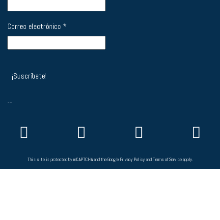
Correo electrónico
*
--
This site is protected by reCAPTCHA and the Google
Privacy Policy
and
Terms of Service
apply.