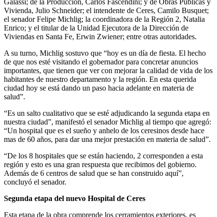
Galassi; de la Producción, Carlos Fascendini; y de Obras Públicas y
Vivienda, Julio Schneider; el intendente de Ceres, Camilo Busquet;
el senador Felipe Michlig; la coordinadora de la Región 2, Natalia
Enrico; y el titular de la Unidad Ejecutora de la Dirección de
Viviendas en Santa Fe, Erwin Zwiener; entre otras autoridades.
A su turno, Michlig sostuvo que “hoy es un día de fiesta. El hecho
de que nos esté visitando el gobernador para concretar anuncios
importantes, que tienen que ver con mejorar la calidad de vida de los
habitantes de nuestro departamento y la región. En esta querida
ciudad hoy se está dando un paso hacia adelante en materia de
salud”.
“Es un salto cualitativo que se esté adjudicando la segunda etapa en
nuestra ciudad”, manifestó el senador Michlig al tiempo que agregó:
“Un hospital que es el sueño y anhelo de los ceresinos desde hace
mas de 60 años, para dar una mejor prestación en materia de salud”.
“De los 8 hospitales que se están haciendo, 2 corresponden a esta
región y esto es una gran respuesta que recibimos del gobierno.
Además de 6 centros de salud que se han construido aquí”,
concluyó el senador.
Segunda etapa del nuevo Hospital de Ceres
Esta etapa de la obra comprende los cerramientos exteriores, es