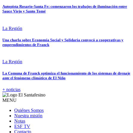
Autopista Rosario-Santa Fe: comenzaron los trabajos de iluminación entre
Sauce Viejo y Santo Tomé
La Región
Una charla sobre Economía Social y Solidaria convocó a cooperativas y
emprendimientos de Franck
La Región
La Comuna de Franck optimiza el funcionamiento de los sistemas de drenaje
ante el fenómeno climático de El Niño
+ noticias
MENU
Quiénes Somos
Nuestra misión
Notas
ESF TV
Contacto