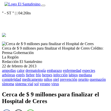
° - ST
° |
|
04:26
hs
Cerca de $ 9 millones para finalizar el Hospital de Ceres
Crédito:
Prensa Gobernación
La Región
Redacción El Santafesino
22 de febrero de 2013
ampollas
calor
dermatología
embarazo
enfermedad
especies
arbóreas
estrés
fiebre
frío
herpes
infección
labios
mediana
complejidad
medicamento
niños
piel
prevención
prurito
quemazón
síntoma
sistema vial
sol
verano
virus
Cerca de $ 9 millones para finalizar el
Hospital de Ceres