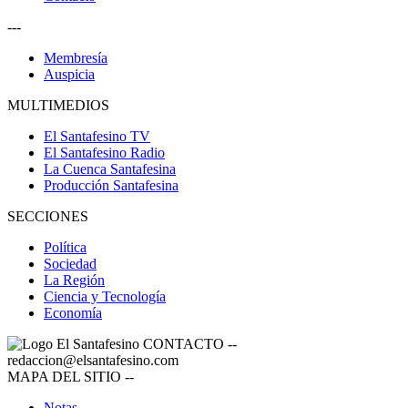
---
Membresía
Auspicia
MULTIMEDIOS
El Santafesino TV
El Santafesino Radio
La Cuenca Santafesina
Producción Santafesina
SECCIONES
Política
Sociedad
La Región
Ciencia y Tecnología
Economía
CONTACTO
--
redaccion@elsantafesino.com
MAPA DEL SITIO
--
Notas