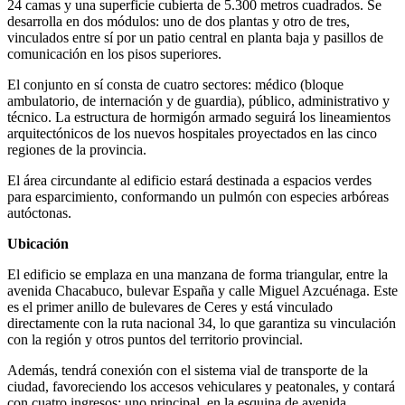
24 camas y una superficie cubierta de 5.300 metros cuadrados. Se
desarrolla en dos módulos: uno de dos plantas y otro de tres,
vinculados entre sí por un patio central en planta baja y pasillos de
comunicación en los pisos superiores.
El conjunto en sí consta de cuatro sectores: médico (bloque
ambulatorio, de internación y de guardia), público, administrativo y
técnico. La estructura de hormigón armado seguirá los lineamientos
arquitectónicos de los nuevos hospitales proyectados en las cinco
regiones de la provincia.
El área circundante al edificio estará destinada a espacios verdes
para esparcimiento, conformando un pulmón con especies arbóreas
autóctonas.
Ubicación
El edificio se emplaza en una manzana de forma triangular, entre la
avenida Chacabuco, bulevar España y calle Miguel Azcuénaga. Este
es el primer anillo de bulevares de Ceres y está vinculado
directamente con la ruta nacional 34, lo que garantiza su vinculación
con la región y otros puntos del territorio provincial.
Además, tendrá conexión con el sistema vial de transporte de la
ciudad, favoreciendo los accesos vehiculares y peatonales, y contará
con cuatro ingresos: uno principal, en la esquina de avenida