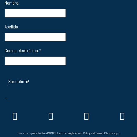
Nombre
Apellido
Correo electrónico
*
--
This site is protected by reCAPTCHA and the Google
Privacy Policy
and
Terms of Service
apply.