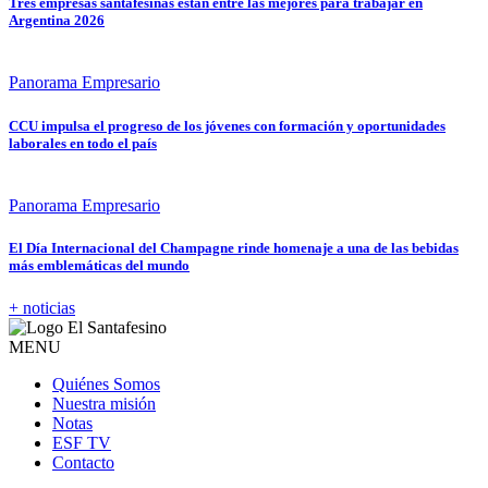
Tres empresas santafesinas están entre las mejores para trabajar en
Argentina 2026
Panorama Empresario
CCU impulsa el progreso de los jóvenes con formación y oportunidades
laborales en todo el país
Panorama Empresario
El Día Internacional del Champagne rinde homenaje a una de las bebidas
más emblemáticas del mundo
+ noticias
MENU
Quiénes Somos
Nuestra misión
Notas
ESF TV
Contacto