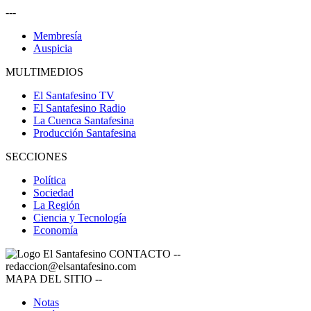
---
Membresía
Auspicia
MULTIMEDIOS
El Santafesino TV
El Santafesino Radio
La Cuenca Santafesina
Producción Santafesina
SECCIONES
Política
Sociedad
La Región
Ciencia y Tecnología
Economía
CONTACTO
--
redaccion@elsantafesino.com
MAPA DEL SITIO
--
Notas