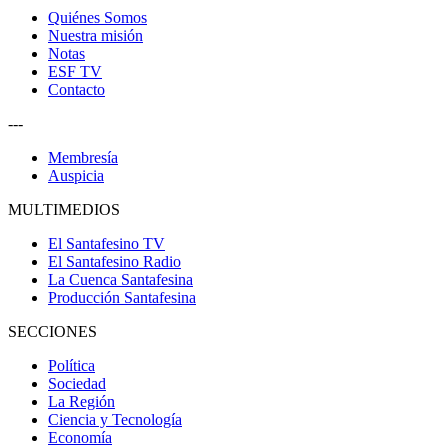
Quiénes Somos
Nuestra misión
Notas
ESF TV
Contacto
---
Membresía
Auspicia
MULTIMEDIOS
El Santafesino TV
El Santafesino Radio
La Cuenca Santafesina
Producción Santafesina
SECCIONES
Política
Sociedad
La Región
Ciencia y Tecnología
Economía