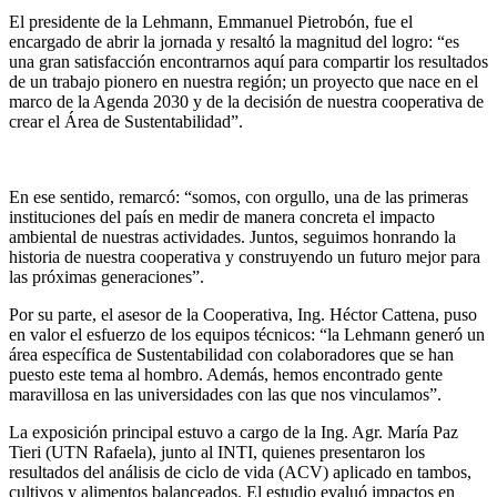
El presidente de la Lehmann, Emmanuel Pietrobón, fue el
encargado de abrir la jornada y resaltó la magnitud del logro: “es
una gran satisfacción encontrarnos aquí para compartir los resultados
de un trabajo pionero en nuestra región; un proyecto que nace en el
marco de la Agenda 2030 y de la decisión de nuestra cooperativa de
crear el Área de Sustentabilidad”.
En ese sentido, remarcó: “somos, con orgullo, una de las primeras
instituciones del país en medir de manera concreta el impacto
ambiental de nuestras actividades. Juntos, seguimos honrando la
historia de nuestra cooperativa y construyendo un futuro mejor para
las próximas generaciones”.
Por su parte, el asesor de la Cooperativa, Ing. Héctor Cattena, puso
en valor el esfuerzo de los equipos técnicos: “la Lehmann generó un
área específica de Sustentabilidad con colaboradores que se han
puesto este tema al hombro. Además, hemos encontrado gente
maravillosa en las universidades con las que nos vinculamos”.
La exposición principal estuvo a cargo de la Ing. Agr. María Paz
Tieri (UTN Rafaela), junto al INTI, quienes presentaron los
resultados del análisis de ciclo de vida (ACV) aplicado en tambos,
cultivos y alimentos balanceados. El estudio evaluó impactos en