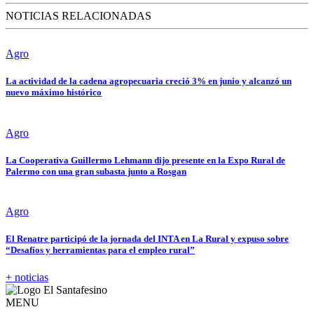
NOTICIAS RELACIONADAS
Agro
La actividad de la cadena agropecuaria creció 3% en junio y alcanzó un
nuevo máximo histórico
Agro
La Cooperativa Guillermo Lehmann dijo presente en la Expo Rural de
Palermo con una gran subasta junto a Rosgan
Agro
El Renatre participó de la jornada del INTA en La Rural y expuso sobre
“Desafíos y herramientas para el empleo rural”
+ noticias
MENU