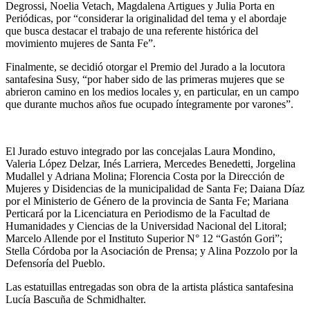
Degrossi, Noelia Vetach, Magdalena Artigues y Julia Porta en
Periódicas, por “considerar la originalidad del tema y el abordaje
que busca destacar el trabajo de una referente histórica del
movimiento mujeres de Santa Fe”.
Finalmente, se decidió otorgar el Premio del Jurado a la locutora
santafesina Susy, “por haber sido de las primeras mujeres que se
abrieron camino en los medios locales y, en particular, en un campo
que durante muchos años fue ocupado íntegramente por varones”.
El Jurado estuvo integrado por las concejalas Laura Mondino,
Valeria López Delzar, Inés Larriera, Mercedes Benedetti, Jorgelina
Mudallel y Adriana Molina; Florencia Costa por la Dirección de
Mujeres y Disidencias de la municipalidad de Santa Fe; Daiana Díaz
por el Ministerio de Género de la provincia de Santa Fe; Mariana
Perticará por la Licenciatura en Periodismo de la Facultad de
Humanidades y Ciencias de la Universidad Nacional del Litoral;
Marcelo Allende por el Instituto Superior N° 12 “Gastón Gori”;
Stella Córdoba por la Asociación de Prensa; y Alina Pozzolo por la
Defensoría del Pueblo.
Las estatuillas entregadas son obra de la artista plástica santafesina
Lucía Bascuña de Schmidhalter.