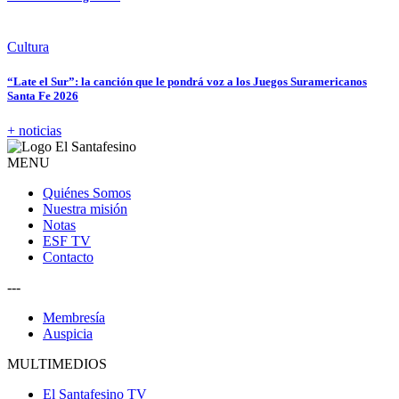
Cultura
“Late el Sur”: la canción que le pondrá voz a los Juegos Suramericanos
Santa Fe 2026
+ noticias
MENU
Quiénes Somos
Nuestra misión
Notas
ESF TV
Contacto
---
Membresía
Auspicia
MULTIMEDIOS
El Santafesino TV