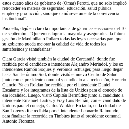
estos cuatro años de gobierno de (Omar) Perotti, que no solo implicó
retroceder en materia de seguridad, educación, salud pública,
empleo y producción; sino que dañó severamente la convivencia
institucional”.
Para ello, dejó en claro la importancia de ganar las elecciones del 10
de septiembre: “Queremos lograr la mayoría y asegurarle a la futura
gestión de Maximiliano Pullaro todas las leyes necesarias para que
su gobierno pueda mejorar la calidad de vida de todos los
santafesinos y santafesinas”.
Clara García visitó también la ciudad de Carcarañá, donde fue
recibida por el candidato a intendente Alejandro Merindol, y los ex
intendentes Ramón Soques y Verónica Schuager, para luego llegar
hasta San Jerónimo Sud, donde visitó el nuevo Centro de Salud
junto con el presidente comunal y candidato a la reelección, Horacio
Ciancio. Ya en Roldán fue recibida por el intendente Daniel
Escalante y los integrantes de la lista de Unidos para el concejo de
esa localidad. Luego, visitó Capitán Bermúdez junto al candidato a
intendente Emanuel Lastra, y Fray Luis Beltrán, con el candidato de
Unidos para el concejo, Carlos Winkler. En tanto, en la ciudad de
San Lorenzo fue recibida por el intendente Leonardo Raimundo,
para finalizar la recorrida en Timbúes junto al presidente comunal
Antonio Fiorenza.