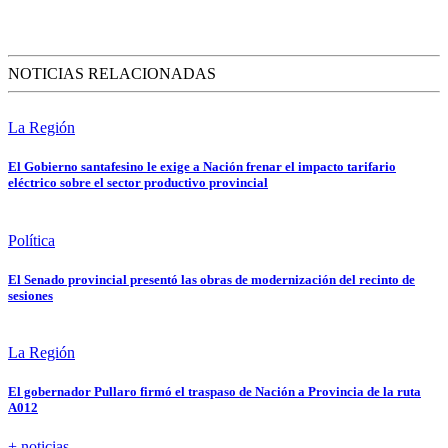
NOTICIAS RELACIONADAS
La Región
El Gobierno santafesino le exige a Nación frenar el impacto tarifario
eléctrico sobre el sector productivo provincial
Política
El Senado provincial presentó las obras de modernización del recinto de
sesiones
La Región
El gobernador Pullaro firmó el traspaso de Nación a Provincia de la ruta
A012
+ noticias