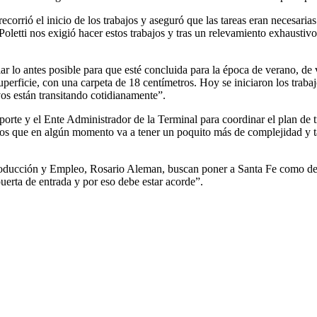
corrió el inicio de los trabajos y aseguró que las tareas eran necesaria
 Poletti nos exigió hacer estos trabajos y tras un relevamiento exhaustiv
ciar lo antes posible para que esté concluida para la época de verano, de 
rficie, con una carpeta de 18 centímetros. Hoy se iniciaron los trabaj
os están transitando cotidianamente”.
te y el Ente Administrador de la Terminal para coordinar el plan de tra
ntos que en algún momento va a tener un poquito más de complejidad y tal
e Producción y Empleo, Rosario Aleman, buscan poner a Santa Fe como de
puerta de entrada y por eso debe estar acorde”.