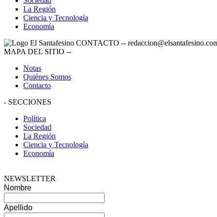
Sociedad
La Región
Ciencia y Tecnología
Economía
CONTACTO
--
redaccion@elsantafesino.co
MAPA DEL SITIO
--
Notas
Quiénes Somos
Contacto
-
SECCIONES
Política
Sociedad
La Región
Ciencia y Tecnología
Economía
NEWSLETTER
Nombre
Apellido