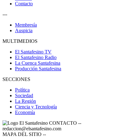
Contacto
---
Membresía
Auspicia
MULTIMEDIOS
El Santafesino TV
El Santafesino Radio
La Cuenca Santafesina
Producción Santafesina
SECCIONES
Política
Sociedad
La Región
Ciencia y Tecnología
Economía
CONTACTO
--
redaccion@elsantafesino.com
MAPA DEL SITIO
--