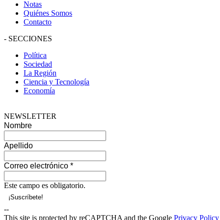
Notas
Quiénes Somos
Contacto
-
SECCIONES
Política
Sociedad
La Región
Ciencia y Tecnología
Economía
NEWSLETTER
Nombre
Apellido
Correo electrónico
*
Este campo es obligatorio.
--
This site is protected by reCAPTCHA and the Google
Privacy Policy