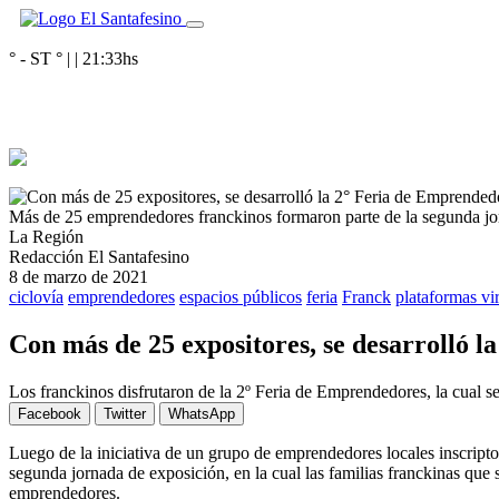
° - ST
° |
|
21:33
hs
Más de 25 emprendedores franckinos formaron parte de la segunda jo
La Región
Redacción El Santafesino
8 de marzo de 2021
ciclovía
emprendedores
espacios públicos
feria
Franck
plataformas vir
Con más de 25 expositores, se desarrolló 
Los franckinos disfrutaron de la 2º Feria de Emprendedores, la cual 
Facebook
Twitter
WhatsApp
Luego de la iniciativa de un grupo de emprendedores locales inscript
segunda jornada de exposición, en la cual las familias franckinas que 
emprendedores.