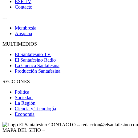
ESF TV
Contacto
---
Membresía
Auspicia
MULTIMEDIOS
El Santafesino TV
El Santafesino Radio
La Cuenca Santafesina
Producción Santafesina
SECCIONES
Política
Sociedad
La Región
Ciencia y Tecnología
Economía
CONTACTO
--
redaccion@elsantafesino.co
MAPA DEL SITIO
--