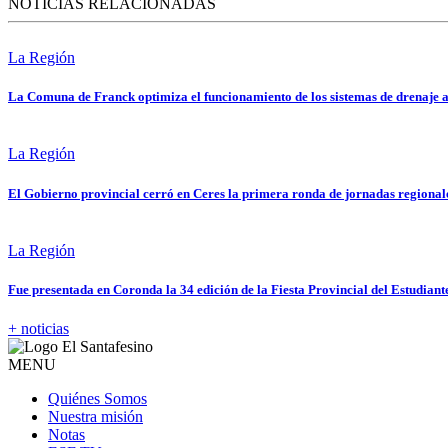
NOTICIAS RELACIONADAS
La Región
La Comuna de Franck optimiza el funcionamiento de los sistemas de drenaje a
La Región
El Gobierno provincial cerró en Ceres la primera ronda de jornadas regional
La Región
Fue presentada en Coronda la 34 edición de la Fiesta Provincial del Estudiant
+ noticias
MENU
Quiénes Somos
Nuestra misión
Notas