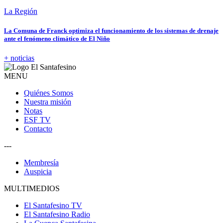
La Región
La Comuna de Franck optimiza el funcionamiento de los sistemas de drenaje
ante el fenómeno climático de El Niño
+ noticias
MENU
Quiénes Somos
Nuestra misión
Notas
ESF TV
Contacto
---
Membresía
Auspicia
MULTIMEDIOS
El Santafesino TV
El Santafesino Radio