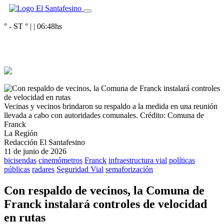
° - ST
° |
|
06:48
hs
Vecinas y vecinos brindaron su respaldo a la medida en una reunión
llevada a cabo con autoridades comunales.
Crédito: Comuna de
Franck
La Región
Redacción El Santafesino
11 de junio de 2026
bicisendas
cinemómetros
Franck
infraestructura vial
políticas
públicas
radares
Seguridad Vial
semaforización
Con respaldo de vecinos, la Comuna de
Franck instalará controles de velocidad
en rutas