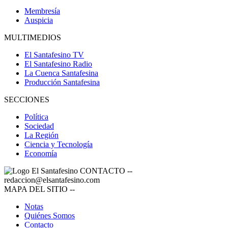
Membresía
Auspicia
MULTIMEDIOS
El Santafesino TV
El Santafesino Radio
La Cuenca Santafesina
Producción Santafesina
SECCIONES
Política
Sociedad
La Región
Ciencia y Tecnología
Economía
CONTACTO
--
redaccion@elsantafesino.com
MAPA DEL SITIO
--
Notas
Quiénes Somos
Contacto