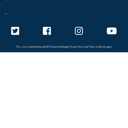
--
This site is protected by reCAPTCHA and the Google
Privacy Policy
and
Terms of Service
apply.