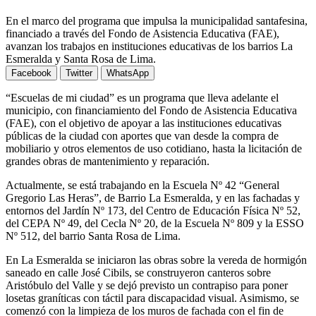
En el marco del programa que impulsa la municipalidad santafesina,
financiado a través del Fondo de Asistencia Educativa (FAE),
avanzan los trabajos en instituciones educativas de los barrios La
Esmeralda y Santa Rosa de Lima.
Facebook
Twitter
WhatsApp
“Escuelas de mi ciudad” es un programa que lleva adelante el
municipio, con financiamiento del Fondo de Asistencia Educativa
(FAE), con el objetivo de apoyar a las instituciones educativas
públicas de la ciudad con aportes que van desde la compra de
mobiliario y otros elementos de uso cotidiano, hasta la licitación de
grandes obras de mantenimiento y reparación.
Actualmente, se está trabajando en la Escuela Nº 42 “General
Gregorio Las Heras”, de Barrio La Esmeralda, y en las fachadas y
entornos del Jardín Nº 173, del Centro de Educación Física Nº 52,
del CEPA Nº 49, del Cecla Nº 20, de la Escuela Nº 809 y la ESSO
Nº 512, del barrio Santa Rosa de Lima.
En La Esmeralda se iniciaron las obras sobre la vereda de hormigón
saneado en calle José Cibils, se construyeron canteros sobre
Aristóbulo del Valle y se dejó previsto un contrapiso para poner
losetas graníticas con táctil para discapacidad visual. Asimismo, se
comenzó con la limpieza de los muros de fachada con el fin de