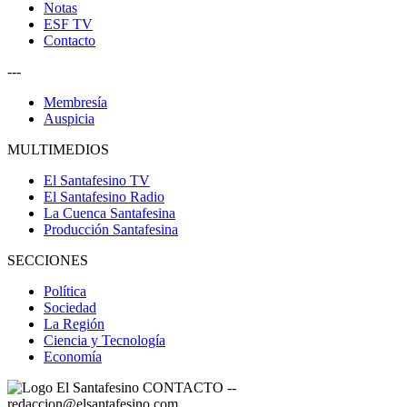
Notas
ESF TV
Contacto
---
Membresía
Auspicia
MULTIMEDIOS
El Santafesino TV
El Santafesino Radio
La Cuenca Santafesina
Producción Santafesina
SECCIONES
Política
Sociedad
La Región
Ciencia y Tecnología
Economía
CONTACTO
--
redaccion@elsantafesino.com