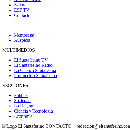
Notas
ESF TV
Contacto
---
Membresía
Auspicia
MULTIMEDIOS
El Santafesino TV
El Santafesino Radio
La Cuenca Santafesina
Producción Santafesina
SECCIONES
Política
Sociedad
La Región
Ciencia y Tecnología
Economía
CONTACTO
--
redaccion@elsantafesino.co