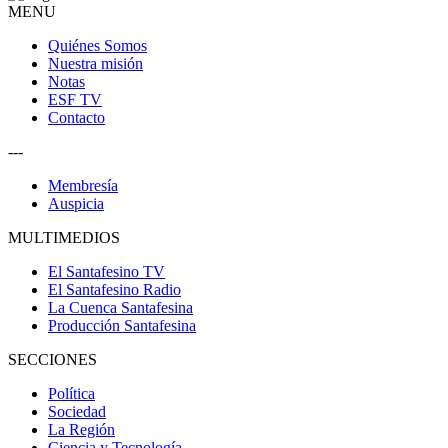
MENU
Quiénes Somos
Nuestra misión
Notas
ESF TV
Contacto
---
Membresía
Auspicia
MULTIMEDIOS
El Santafesino TV
El Santafesino Radio
La Cuenca Santafesina
Producción Santafesina
SECCIONES
Política
Sociedad
La Región
Ciencia y Tecnología