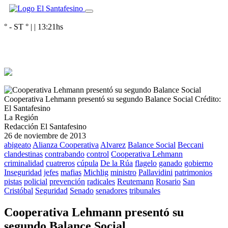
° - ST
° |
|
13:21
hs
Cooperativa Lehmann presentó su segundo Balance Social
Crédito:
El Santafesino
La Región
Redacción El Santafesino
26 de noviembre de 2013
abigeato
Alianza Cooperativa
Alvarez
Balance Social
Beccani
clandestinas
contrabando
control
Cooperativa Lehmann
criminalidad
cuatreros
cúpula
De la Rúa
flagelo
ganado
gobierno
Inseguridad
jefes
mafias
Michlig
ministro
Pallavidini
patrimonios
pistas
policial
prevención
radicales
Reutemann
Rosario
San
Cristóbal
Seguridad
Senado
senadores
tribunales
Cooperativa Lehmann presentó su
segundo Balance Social