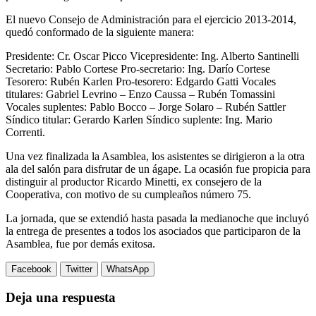
El nuevo Consejo de Administración para el ejercicio 2013-2014,
quedó conformado de la siguiente manera:
Presidente: Cr. Oscar Picco Vicepresidente: Ing. Alberto Santinelli
Secretario: Pablo Cortese Pro-secretario: Ing. Darío Cortese
Tesorero: Rubén Karlen Pro-tesorero: Edgardo Gatti Vocales
titulares: Gabriel Levrino – Enzo Caussa – Rubén Tomassini
Vocales suplentes: Pablo Bocco – Jorge Solaro – Rubén Sattler
Síndico titular: Gerardo Karlen Síndico suplente: Ing. Mario
Correnti.
Una vez finalizada la Asamblea, los asistentes se dirigieron a la otra
ala del salón para disfrutar de un ágape. La ocasión fue propicia para
distinguir al productor Ricardo Minetti, ex consejero de la
Cooperativa, con motivo de su cumpleaños número 75.
La jornada, que se extendió hasta pasada la medianoche que incluyó
la entrega de presentes a todos los asociados que participaron de la
Asamblea, fue por demás exitosa.
Facebook
Twitter
WhatsApp
Deja una respuesta