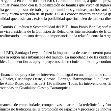
rgentina en el directorio del BID, Carolina Piedrafita, a quien le pres
ntinuar avanzando con la relocalización de familias que viven en lugare
ta generar puestos de trabajo y oportunidades genuinas para los santa
 muy buena recepción de su parte. El BID conoce nuestro trabajo ya que
lidad que destacan-, existe la posibilidad que financien de manera dire
 Cambio Climático y Sostenibilidad del BID, Juan Pablo Bonilla; será re
o vicepresidente de la Comisión de Relaciones Internacionales de la 
, reafirmando al mismo tiempo la importancia de la relación entre la Ar
 del BID, Santiago Levy, enfatizó la importancia de este encuentro para
omos la región más urbanizada del mundo. La importancia de las ciudad
ldes. La intención es apoyar proyectos de crecimiento urbano y continu
 financiando proyectos de intervención integral en una importante cantid
o, Chalet, Guadalupe Oeste, Coronel Dorrego, Barranquitas Sur, Oeste 
e Atilio Rosso por más de $ 136 millones. Todas las intervenciones fin
 viviendas en Guadalupe Oeste y Barranquitas.
maneras de crear ciudades competitivas a partir de la redefinición y for
micos no tradicionales; la promoción de espacios y procesos de innovaci