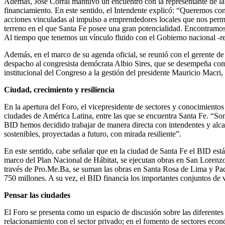
Además, José Corral mantuvo un encuentro con la representante de la A
financiamiento. En este sentido, el Intendente explicó: “Queremos co
acciones vinculadas al impulso a emprendedores locales que nos permi
terreno en el que Santa Fe posee una gran potencialidad. Encontramos
Al tiempo que tenemos un vínculo fluido con el Gobierno nacional -rea
Además, en el marco de su agenda oficial, se reunió con el gerente de
despacho al congresista demócrata Albio Sires, que se desempeña com
institucional del Congreso a la gestión del presidente Mauricio Macri
Ciudad, crecimiento y resiliencia
En la apertura del Foro, el vicepresidente de sectores y conocimientos
ciudades de América Latina, entre las que se encuentra Santa Fe. “S
BID hemos decidido trabajar de manera directa con intendentes y alca
sostenibles, proyectadas a futuro, con mirada resiliente”.
En este sentido, cabe señalar que en la ciudad de Santa Fe el BID está
marco del Plan Nacional de Hábitat, se ejecutan obras en San Lorenz
través de Pro.Me.Ba, se suman las obras en Santa Rosa de Lima y Padr
750 millones. A su vez, el BID financia los importantes conjuntos de
Pensar las ciudades
El Foro se presenta como un espacio de discusión sobre las diferentes 
relacionamiento con el sector privado; en el fomento de sectores econó