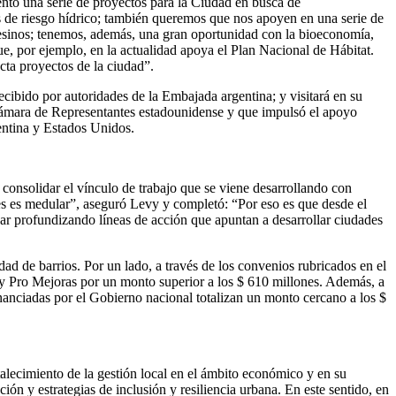
entó una serie de proyectos para la Ciudad en busca de
s de riesgo hídrico; también queremos que nos apoyen en una serie de
fesinos; tenemos, además, una gran oportunidad con la bioeconomía,
, por ejemplo, en la actualidad apoya el Plan Nacional de Hábitat.
cta proyectos de la ciudad”.
cibido por autoridades de la Embajada argentina; y visitará en su
Cámara de Representantes estadounidense y que impulsó el apoyo
gentina y Estados Unidos.
 consolidar el vínculo de trabajo que se viene desarrollando con
es es medular”, aseguró Levy y completó: “Por eso es que desde el
ar profundizando líneas de acción que apuntan a desarrollar ciudades
ad de barrios. Por un lado, a través de los convenios rubricados en el
y Pro Mejoras por un monto superior a los $ 610 millones. Además, a
anciadas por el Gobierno nacional totalizan un monto cercano a los $
talecimiento de la gestión local en el ámbito económico y en su
ón y estrategias de inclusión y resiliencia urbana. En este sentido, en