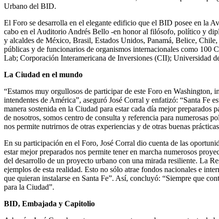
Urbano del BID.
El Foro se desarrolla en el elegante edificio que el BID posee en la
cabo en el Auditorio Andrés Bello -en honor al filósofo, político y 
y alcaldes de México, Brasil, Estados Unidos, Panamá, Belice, Chile,
públicas y de funcionarios de organismos internacionales como 100 
Lab; Corporación Interamericana de Inversiones (CII); Universidad d
La Ciudad en el mundo
“Estamos muy orgullosos de participar de este Foro en Washington, inv
intendentes de América”, aseguró José Corral y enfatizó: “Santa Fe e
manera sostenida en la Ciudad para estar cada día mejor preparados pa
de nosotros, somos centro de consulta y referencia para numerosas polí
nos permite nutrirnos de otras experiencias y de otras buenas práctic
En su participación en el Foro, José Corral dio cuenta de las oportuni
estar mejor preparados nos permite tener en marcha numerosos proyect
del desarrollo de un proyecto urbano con una mirada resiliente. La Re
ejemplos de esta realidad. Esto no sólo atrae fondos nacionales e int
que quieran instalarse en Santa Fe”. Así, concluyó: “Siempre que con
para la Ciudad”.
BID, Embajada y Capitolio