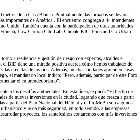
 metros de la Casa Blanca. Puntualmente, las jornadas se llevan a
más importantes de América-. El encuentro congrega a 44 intendentes
ino Unido. También cuenta con la participación de otras autoridades
s, Francia; Low Carbon Citu Lab, Climate KIC; Paris and Co Urban
orno a resiliencia y gestión de riesgo con expertos, alcaldes e
s, el BID tiene una mirada positiva acerca cómo hemos trabajado de
s y las crecidas de los ríos. Además, muchas ciudades aprenden cosas
ego, el mandatario local indicó: “Pero, además, participar de este Foro
y fomentar el emprendedorismo”.
nte a los desafíos ambientales. En esta línea, explicó: “El hecho de
des de nuevas inversiones en la ciudad, logrando que crezca a partir
das a partir del Plan Nacional del Hábitat y el ProMeBa son algunos
urbanístico y le da más seguridad, en todo sentido, a las empresas
esarrollar proyectos, los santafesinos contaremos con más inversiones