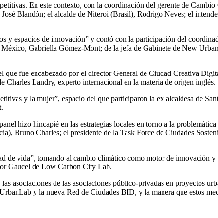
ompetitivas. En este contexto, con la coordinación del gerente de Cambi
, José Blandón; el alcalde de Niteroi (Brasil), Rodrigo Neves; el intend
ios y espacios de innovación” y contó con la participación del coordin
de México, Gabriella Gómez-Mont; de la jefa de Gabinete de New Urban
el que fue encabezado por el director General de Ciudad Creativa Digita
e Charles Landry, experto internacional en la materia de origen inglés.
titivas y la mujer”, espacio del que participaron la ex alcaldesa de Sa
t.
o panel hizo hincapié en las estrategias locales en torno a la problemáti
ncia), Bruno Charles; el presidente de la Task Force de Ciudades Soste
dad de vida”, tomando al cambio climático como motor de innovación y 
tor Gaucel de Low Carbon City Lab.
e las asociaciones de las asociaciones público-privadas en proyectos u
l UrbanLab y la nueva Red de Ciudades BID, y la manera que estos mec