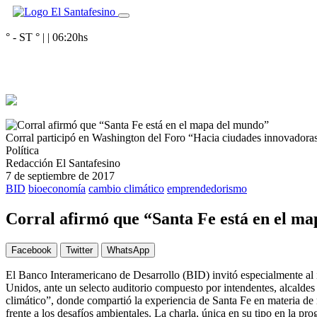
° - ST
° |
|
06:20
hs
Corral participó en Washington del Foro “Hacia ciudades innovadoras
Política
Redacción El Santafesino
7 de septiembre de 2017
BID
bioeconomía
cambio climático
emprendedorismo
Corral afirmó que “Santa Fe está en el m
Facebook
Twitter
WhatsApp
El Banco Interamericano de Desarrollo (BID) invitó especialmente al 
Unidos, ante un selecto auditorio compuesto por intendentes, alcalde
climático”, donde compartió la experiencia de Santa Fe en materia de 
frente a los desafíos ambientales. La charla, única en su tipo en la pr