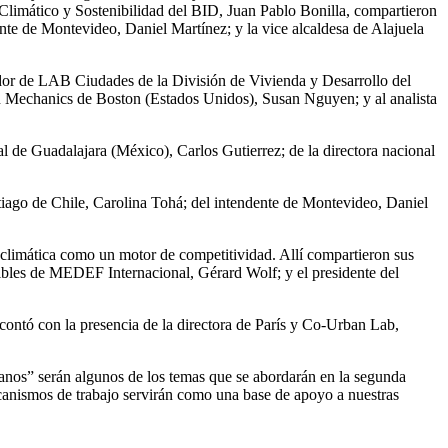
o Climático y Sostenibilidad del BID, Juan Pablo Bonilla, compartieron
ente de Montevideo, Daniel Martínez; y la vice alcaldesa de Alajuela
ador de LAB Ciudades de la División de Vivienda y Desarrollo del
 Mechanics de Boston (Estados Unidos), Susan Nguyen; y al analista
l de Guadalajara (México), Carlos Gutierrez; de la directora nacional
ntiago de Chile, Carolina Tohá; del intendente de Montevideo, Daniel
ca climática como un motor de competitividad. Allí compartieron sus
nibles de MEDEF Internacional, Gérard Wolf; y el presidente del
contó con la presencia de la directora de París y Co-Urban Lab,
rbanos” serán algunos de los temas que se abordarán en la segunda
anismos de trabajo servirán como una base de apoyo a nuestras