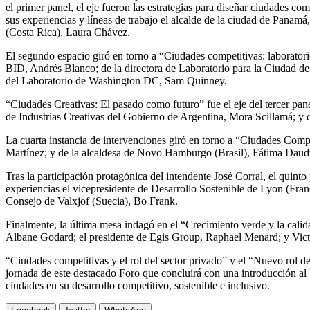
el primer panel, el eje fueron las estrategias para diseñar ciudades c
sus experiencias y líneas de trabajo el alcalde de la ciudad de Panamá
(Costa Rica), Laura Chávez.
El segundo espacio giró en torno a “Ciudades competitivas: laborator
BID, Andrés Blanco; de la directora de Laboratorio para la Ciudad 
del Laboratorio de Washington DC, Sam Quinney.
“Ciudades Creativas: El pasado como futuro” fue el eje del tercer pan
de Industrias Creativas del Gobierno de Argentina, Mora Scillamá; y d
La cuarta instancia de intervenciones giró en torno a “Ciudades Compe
Martínez; y de la alcaldesa de Novo Hamburgo (Brasil), Fátima Daud
Tras la participación protagónica del intendente José Corral, el quint
experiencias el vicepresidente de Desarrollo Sostenible de Lyon (Fra
Consejo de Valxjof (Suecia), Bo Frank.
Finalmente, la última mesa indagó en el “Crecimiento verde y la cali
Albane Godard; el presidente de Egis Group, Raphael Menard; y Vic
“Ciudades competitivas y el rol del sector privado” y el “Nuevo rol d
jornada de este destacado Foro que concluirá con una introducción a
ciudades en su desarrollo competitivo, sostenible e inclusivo.