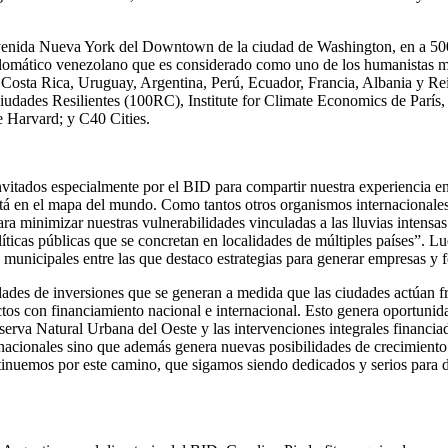
 Avenida Nueva York del Downtown de la ciudad de Washington, en a 500
diplomático venezolano que es considerado como uno de los humanistas 
 Costa Rica, Uruguay, Argentina, Perú, Ecuador, Francia, Albania y Re
Ciudades Resilientes (100RC), Institute for Climate Economics de Parí
e Harvard; y C40 Cities.
itados especialmente por el BID para compartir nuestra experiencia en t
stá en el mapa del mundo. Como tantos otros organismos internacionale
ra minimizar nuestras vulnerabilidades vinculadas a las lluvias intensa
ticas públicas que se concretan en localidades de múltiples países”. Lu
as municipales entre las que destaco estrategias para generar empresas 
dades de inversiones que se generan a medida que las ciudades actúan fre
os con financiamiento nacional e internacional. Esto genera oportunida
serva Natural Urbana del Oeste y las intervenciones integrales financia
ernacionales sino que además genera nuevas posibilidades de crecimiento 
tinuemos por este camino, que sigamos siendo dedicados y serios para d