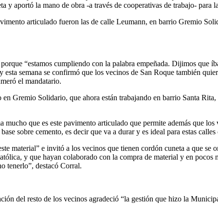
a y aportó la mano de obra -a través de cooperativas de trabajo- para l
 pavimento articulado fueron las de calle Leumann, en barrio Gremio Sol
va” porque “estamos cumpliendo con la palabra empeñada. Dijimos que 
 esta semana se confirmó que los vecinos de San Roque también quieren s
umeró el mandatario.
 en Gremio Solidario, que ahora están trabajando en barrio Santa Rita, 
 mucho que es este pavimento articulado que permite además que los ve
base sobre cemento, es decir que va a durar y es ideal para estas calles 
 material” e invitó a los vecinos que tienen cordón cuneta a que se orga
Católica, y que hayan colaborado con la compra de material y en pocos m
o tenerlo”, destacó Corral.
tación del resto de los vecinos agradeció “la gestión que hizo la Munic