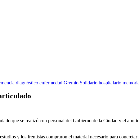
emencia
diagnóstico
enfermedad
Gremio Solidario
hospitalario
memori
articulado
lado que se realizó con personal del Gobierno de la Ciudad y el aporte
s estudios y los frentistas compraron el material necesario para concretar 