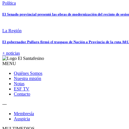
Política
El Senado provincial presentó las obras de modernización del recinto de sesio
La Región
El gobernador Pullaro firmó el traspaso de Nación a Provincia de la ruta A01
+ noticias
MENU
Quiénes Somos
Nuestra misión
Notas
ESF TV
Contacto
---
Membresía
Auspicia
MULTIMEDIOS