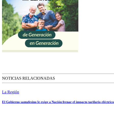
NOTICIAS RELACIONADAS
La Región
El Gobierno santafesino le exige a Nación frenar el impacto tarifario eléctrico