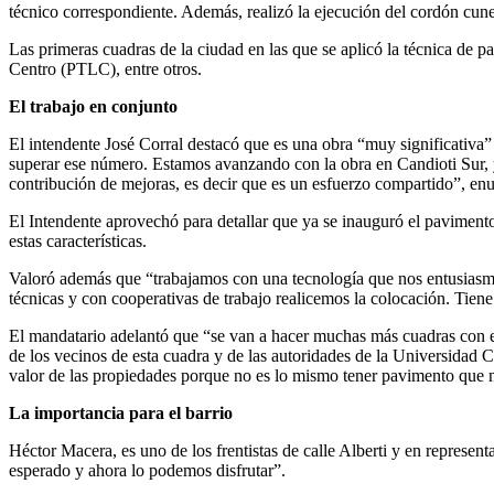
técnico correspondiente. Además, realizó la ejecución del cordón cunet
Las primeras cuadras de la ciudad en las que se aplicó la técnica de
Centro (PTLC), entre otros.
El trabajo en conjunto
El intendente José Corral destacó que es una obra “muy significati
superar ese número. Estamos avanzando con la obra en Candioti Sur, y
contribución de mejoras, es decir que es un esfuerzo compartido”, en
El Intendente aprovechó para detallar que ya se inauguró el pavimento
estas características.
Valoró además que “trabajamos con una tecnología que nos entusiasma
técnicas y con cooperativas de trabajo realicemos la colocación. Tiene 
El mandatario adelantó que “se van a hacer muchas más cuadras con este
de los vecinos de esta cuadra y de las autoridades de la Universidad 
valor de las propiedades porque no es lo mismo tener pavimento que n
La importancia para el barrio
Héctor Macera, es uno de los frentistas de calle Alberti y en represen
esperado y ahora lo podemos disfrutar”.