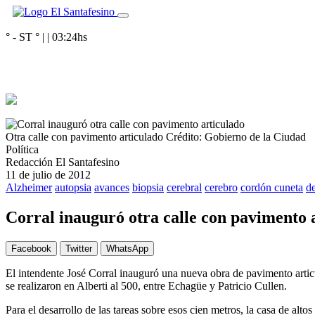
° - ST
° |
|
03:24
hs
Otra calle con pavimento articulado
Crédito: Gobierno de la Ciudad
Política
Redacción El Santafesino
11 de julio de 2012
Alzheimer
autopsia
avances
biopsia
cerebral
cerebro
cordón cuneta
d
Corral inauguró otra calle con pavimento 
Facebook
Twitter
WhatsApp
El intendente José Corral inauguró una nueva obra de pavimento articu
se realizaron en Alberti al 500, entre Echagüe y Patricio Cullen.
Para el desarrollo de las tareas sobre esos cien metros, la casa de alto