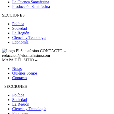
La Cuenca Santafesina
Producción Santafesina
SECCIONES
Política
Sociedad
La Región
Ciencia y Tecnología
Economía
CONTACTO
--
redaccion@elsantafesino.com
MAPA DEL SITIO
--
Notas
Quiénes Somos
Contacto
-
SECCIONES
Política
Sociedad
La Región
Ciencia y Tecnología
Economía