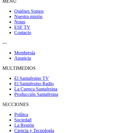
MENU
Quiénes Somos
Nuestra misión
Notas
ESF TV
Contacto
---
Membresía
Auspicia
MULTIMEDIOS
El Santafesino TV
El Santafesino Radio
La Cuenca Santafesina
Producción Santafesina
SECCIONES
Política
Sociedad
La Región
Ciencia y Tecnología