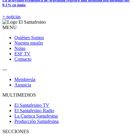
La actividad económica de Argentina registró una disminución mensual del
0,1% en junio
+ noticias
MENU
Quiénes Somos
Nuestra misión
Notas
ESF TV
Contacto
---
Membresía
Auspicia
MULTIMEDIOS
El Santafesino TV
El Santafesino Radio
La Cuenca Santafesina
Producción Santafesina
SECCIONES